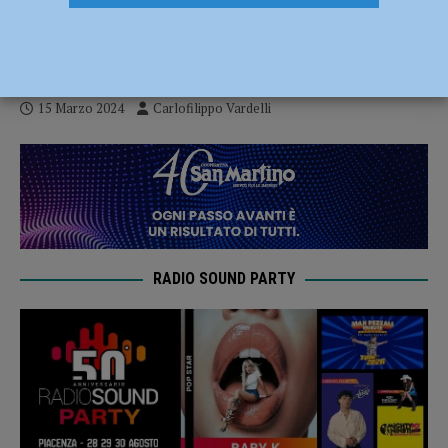
ospita la capolista Sassuolo di Pupo
Dall’Olio
15 Marzo 2024
Carlofilippo Vardelli
RADIO SOUND PARTY