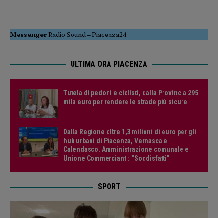
Messenger
Radio Sound
–
Piacenza24
ULTIMA ORA PIACENZA
Tutela di pedoni e ciclisti, dalla Provincia 295
mila euro per rendere le strade più sicure
Dalla Regione oltre 1,3 milioni di euro per gli
hub urbani di Piacenza, Vernasca e
Calendasco. Amministrazione comunale e
Unione Commercianti: “Soddisfatti”
SPORT