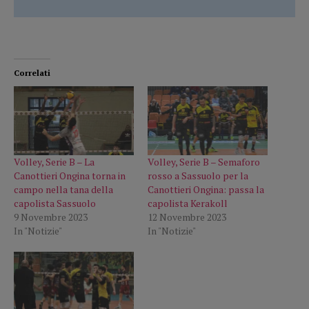
Correlati
Volley, Serie B – La
Volley, Serie B – Semaforo
Canottieri Ongina torna in
rosso a Sassuolo per la
campo nella tana della
Canottieri Ongina: passa la
capolista Sassuolo
capolista Kerakoll
9 Novembre 2023
12 Novembre 2023
In "Notizie"
In "Notizie"