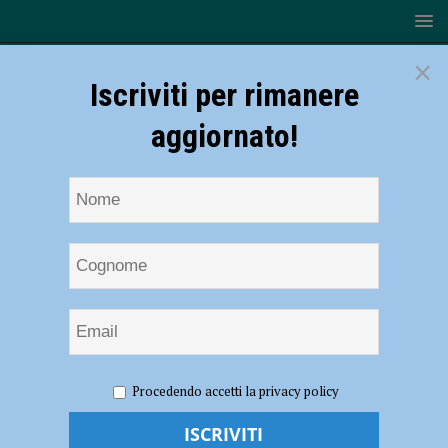
×
Iscriviti per rimanere
aggiornato!
HOME
NOTIZIE
Volley, Serie B – La Canottieri Ongina
Procedendo accetti la privacy policy
ospita la capolista Sassuolo di Pupo Dall’Olio
Volley, Serie B – La Canottieri Ongina