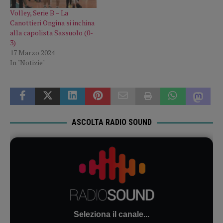
Volley, Serie B – La
Canottieri Ongina si inchina
alla capolista Sassuolo (0-
3)
17 Marzo 2024
In "Notizie"
ASCOLTA RADIO SOUND
Seleziona il canale...