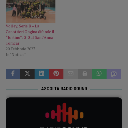
Volley, Serie B – La
Canottieri Ongina difende il
“fortino”: 3-0 al Sant’Anna
Tomcar
20 Febbraio 2023
In "Notizie"
ASCOLTA RADIO SOUND