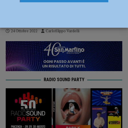
serve il bis: 3-0 sul campo del Sant’Anna
Tomcar
24 Ottobre 2022
Carlofilippo Vardelli
RADIO SOUND PARTY