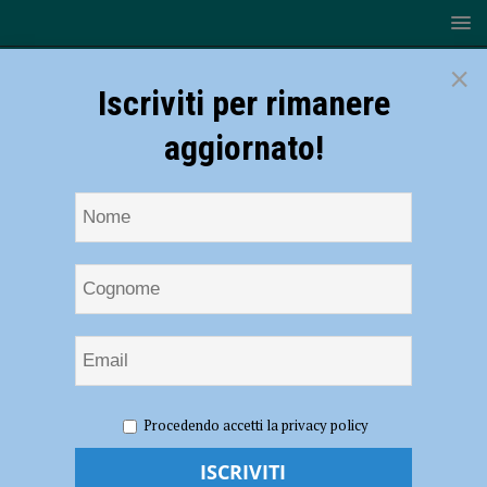
×
Iscriviti per rimanere
aggiornato!
HOME
NOTIZIE
Volley, Serie B – La Canottieri Ongina
Procedendo accetti la privacy policy
serve il bis: 3-0 sul campo del Sant’Anna Tomcar
Volley, Serie B – La Canottieri Ongina