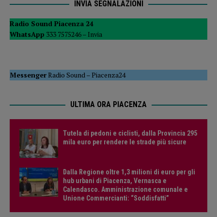
INVIA SEGNALAZIONI
Radio Sound Piacenza 24
WhatsApp
333 7575246 –
Invia
Messenger
Radio Sound
–
Piacenza24
ULTIMA ORA PIACENZA
Tutela di pedoni e ciclisti, dalla Provincia 295
mila euro per rendere le strade più sicure
Dalla Regione oltre 1,3 milioni di euro per gli
hub urbani di Piacenza, Vernasca e
Calendasco. Amministrazione comunale e
Unione Commercianti: “Soddisfatti”