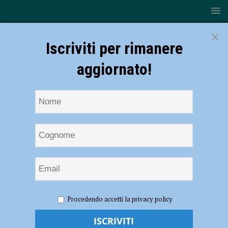
×
Iscriviti per rimanere
aggiornato!
HOME
NOTIZIE
EVENTI A PIACENZA
XNL
Procedendo accetti la privacy policy
Cinema, incontro con Marco Bellocchio e Zoja per il docufilm”Matti da
slegare” il 13 marzo