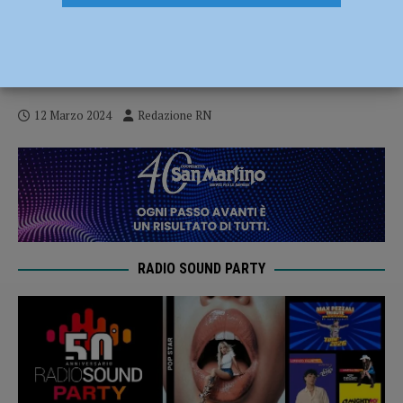
XNL Cinema, incontro con Marco
Bellocchio e Zoja per il docufilm”Matti da
slegare” il 13 marzo
12 Marzo 2024
Redazione RN
RADIO SOUND PARTY