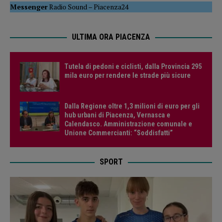
Messenger
Radio Sound
–
Piacenza24
ULTIMA ORA PIACENZA
Tutela di pedoni e ciclisti, dalla Provincia 295
mila euro per rendere le strade più sicure
Dalla Regione oltre 1,3 milioni di euro per gli
hub urbani di Piacenza, Vernasca e
Calendasco. Amministrazione comunale e
Unione Commercianti: “Soddisfatti”
SPORT