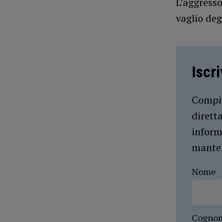
L’aggresso
vaglio deg
Iscr
Compil
dirett
inform
manten
Nome
Cogno