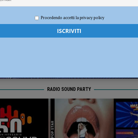
dI): “Verificare subito la situazione nella provincia di Piacenza”
POLITICA
e 2021
Redazione FG
Cronaca Piacenza
Procedendo accetti la privacy policy
RADIO SOUND PARTY