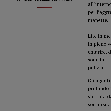
all’intern
per l’aggr
manette.
Lite in me
in pieno v
chiarire, 
sono fatti
polizia.
Gli agenti
profondo t
sferrata d
soccorso: 