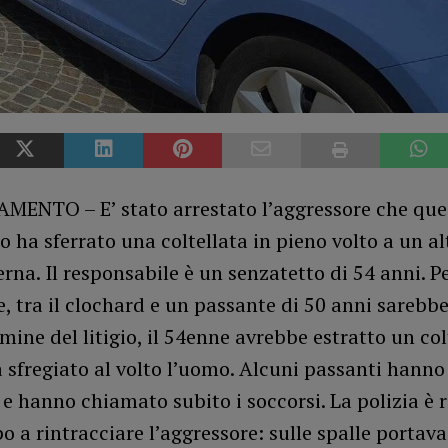
ENTO – E’ stato arrestato l’aggressore che que
 ha sferrato una coltellata in pieno volto a un a
erna. Il responsabile è un senzatetto di 54 anni. P
e, tra il clochard e un passante di 50 anni sarebb
ulmine del litigio, il 54enne avrebbe estratto un co
a sfregiato al volto l’uomo. Alcuni passanti hanno 
 e hanno chiamato subito i soccorsi. La polizia è r
 a rintracciare l’aggressore: sulle spalle portav