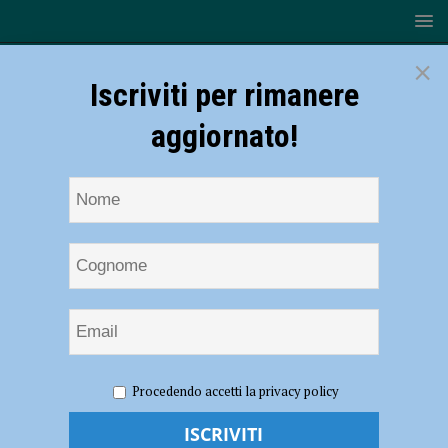
×
Iscriviti per rimanere
aggiornato!
HOME
NOTIZIE
ECONOMIA
Nuove aree
Procedendo accetti la privacy policy
commerciali a Piacenza, Laura Chiappa di Legambiente: “Città satura,
non c’è un interesse pubblico” – AUDIO