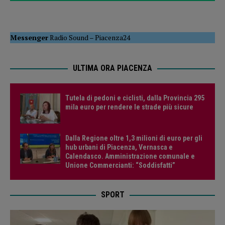
Messenger
Radio Sound
–
Piacenza24
ULTIMA ORA PIACENZA
Tutela di pedoni e ciclisti, dalla Provincia 295
mila euro per rendere le strade più sicure
Dalla Regione oltre 1,3 milioni di euro per gli
hub urbani di Piacenza, Vernasca e
Calendasco. Amministrazione comunale e
Unione Commercianti: “Soddisfatti”
SPORT