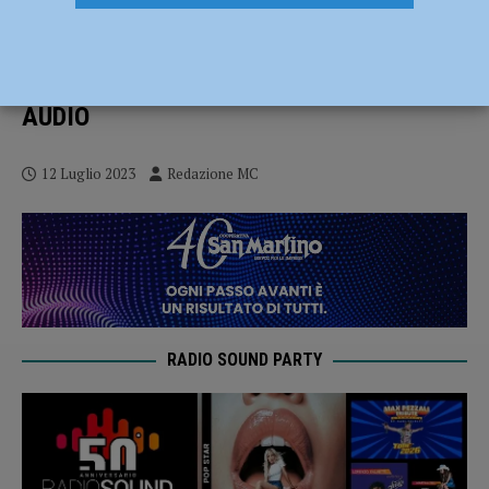
Nuove aree commerciali a Piacenza,
Laura Chiappa di Legambiente: “Città
satura, non c’è un interesse pubblico” –
AUDIO
12 Luglio 2023
Redazione MC
RADIO SOUND PARTY