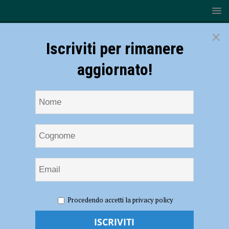
×
Iscriviti per rimanere
aggiornato!
HOME
NOTIZIE
ATTUALITÀ
Ausl e Auser donano
Procedendo accetti la privacy policy
materiali sanitari dismessi all’associazione Touba Ca Kanam:
voleranno in Senegal per un ospedale in costruzione