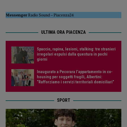
Messenger
Radio Sound
–
Piacenza24
ULTIMA ORA PIACENZA
Spaccio, rapina, lesioni, stalking: tre stranieri
irregolari espulsi dalla questura in pochi
giorni
Inaugurato a Pecorara l’appartamento in co-
housing per soggetti fragili, Albertini:
“Rafforziamo i servizi territoriali domiciliari”
SPORT