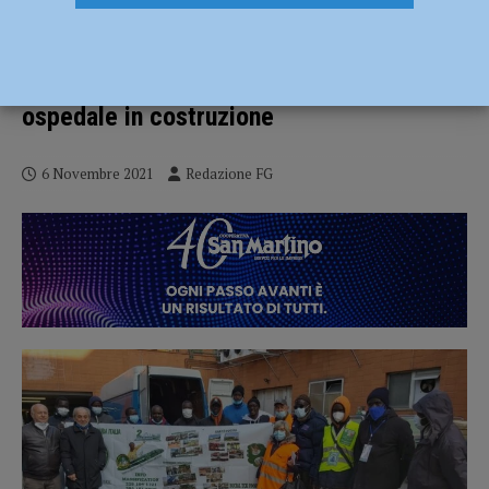
Ausl e Auser donano materiali sanitari
dismessi all’associazione Touba Ca
Kanam: voleranno in Senegal per un
ospedale in costruzione
6 Novembre 2021
Redazione FG