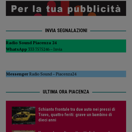
INVIA SEGNALAZIONI
Radio Sound Piacenza 24
WhatsApp
333 7575246 –
Invia
Messenger
Radio Sound
–
Piacenza24
ULTIMA ORA PIACENZA
Schianto frontale tra due auto nei pressi di
Travo, quattro feriti: grave un bambino di
dieci anni