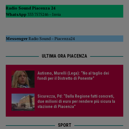
Radio Sound Piacenza 24
WhatsApp
333 7575246 –
Invia
Messenger
Radio Sound
–
Piacenza24
ULTIMA ORA PIACENZA
Autismo, Murelli (Lega): “No al taglio dei
fondi per il Distretto di Ponente”
Sicurezza, Pd: “Dalla Regione fatti concreti,
due milioni di euro per rendere più sicura la
stazione di Piacenza”
SPORT