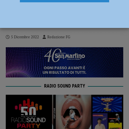
Torna il Clownendario della Croce Rossa,
un anno di immagini gioiose realizzato
dagli operatori del sorriso
5 Dicembre 2022
Redazione FG
RADIO SOUND PARTY