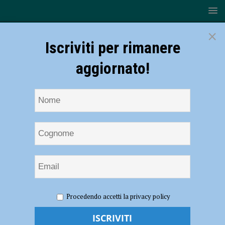
×
Iscriviti per rimanere
aggiornato!
HOME
NOTIZIE
ATTUALITÀ
Torna il Clownendario
Procedendo accetti la privacy policy
della Croce Rossa, un anno di immagini gioiose realizzato dagli
operatori del sorriso