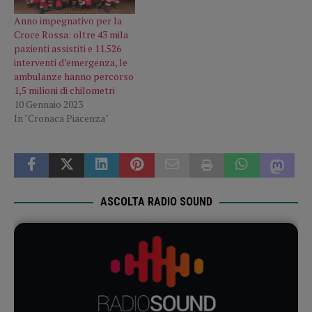
Anno impegnativo per la
Croce Rossa: oltre 43 mila
pazienti assistiti e 11.526
interventi d’emergenza, le
ambulanze hanno percorso
1,5 milioni di chilometri
10 Gennaio 2023
In "Cronaca Piacenza"
ASCOLTA RADIO SOUND