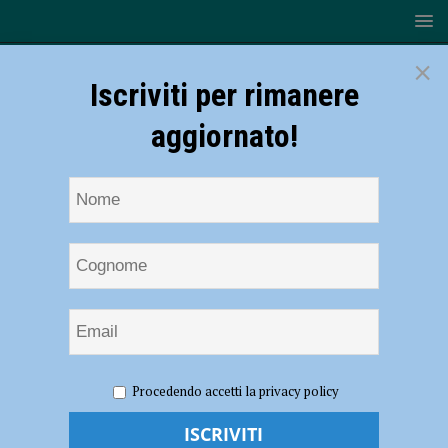
×
Iscriviti per rimanere
aggiornato!
HOME
NOTIZIE
SPORT
BASEBALL
Baseball,
Procedendo accetti la privacy policy
Serie B – Inizia il girone di ritorno: Piacenza in trasferta a Fossano
Baseball, Serie B – Inizia il girone di