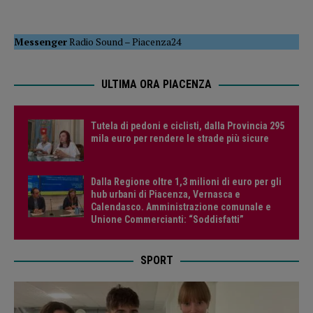
Messenger
Radio Sound
–
Piacenza24
ULTIMA ORA PIACENZA
Tutela di pedoni e ciclisti, dalla Provincia 295
mila euro per rendere le strade più sicure
Dalla Regione oltre 1,3 milioni di euro per gli
hub urbani di Piacenza, Vernasca e
Calendasco. Amministrazione comunale e
Unione Commercianti: “Soddisfatti”
SPORT