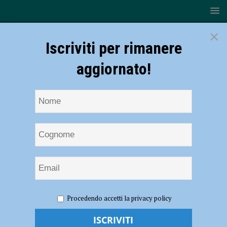
×
Iscriviti per rimanere
aggiornato!
HOME
NOTIZIE
CRONACA PIACENZA
Incendio a
Procedendo accetti la privacy policy
Borgoforte, Cgil: “Segnalazioni inascoltate, manca un presidio interno
antincendio. Si investa in sicurezza”