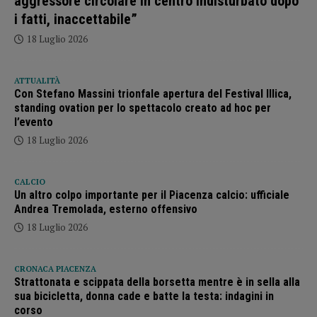
aggressore circolare in centro indisturbato dopo
i fatti, inaccettabile”
18 Luglio 2026
ATTUALITÀ
Con Stefano Massini trionfale apertura del Festival Illica,
standing ovation per lo spettacolo creato ad hoc per
l’evento
18 Luglio 2026
CALCIO
Un altro colpo importante per il Piacenza calcio: ufficiale
Andrea Tremolada, esterno offensivo
18 Luglio 2026
CRONACA PIACENZA
Strattonata e scippata della borsetta mentre è in sella alla
sua bicicletta, donna cade e batte la testa: indagini in
corso