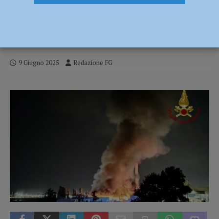
Incendio a Borgoforte, Cgil: “Segnalazioni
inascoltate, manca un presidio interno
antincendio. Si investa in sicurezza”
9 Giugno 2025
Redazione FG