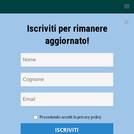
×
Iscriviti per rimanere
aggiornato!
HOME
NOTIZIE
CRONACA PIACENZA
Cade da una
Procedendo accetti la privacy policy
parete durante una scalata, 61enne ferito e soccorso in elicottero
Cade da una parete durante una scalata,