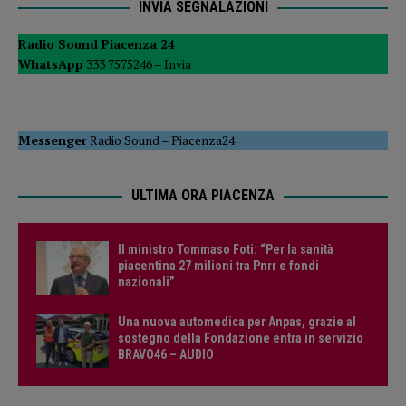
INVIA SEGNALAZIONI
Radio Sound Piacenza 24
WhatsApp
333 7575246 –
Invia
Messenger
Radio Sound
–
Piacenza24
ULTIMA ORA PIACENZA
Il ministro Tommaso Foti: “Per la sanità
piacentina 27 milioni tra Pnrr e fondi
nazionali”
Una nuova automedica per Anpas, grazie al
sostegno della Fondazione entra in servizio
BRAVO46 – AUDIO