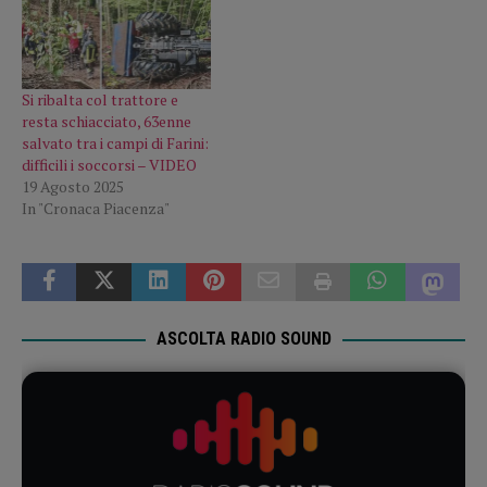
Si ribalta col trattore e
resta schiacciato, 63enne
salvato tra i campi di Farini:
difficili i soccorsi – VIDEO
19 Agosto 2025
In "Cronaca Piacenza"
ASCOLTA RADIO SOUND