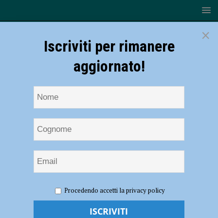
×
Iscriviti per rimanere
aggiornato!
HOME
NOTIZIE
ATTUALITÀ
Settimana di caldo e
Procedendo accetti la privacy policy
afa a Piacenza, l’importanza dell’alimentazione. Monica Maj:
“Evitiamo i cibi grassi puntando su frutta e verdura” – AUDIO