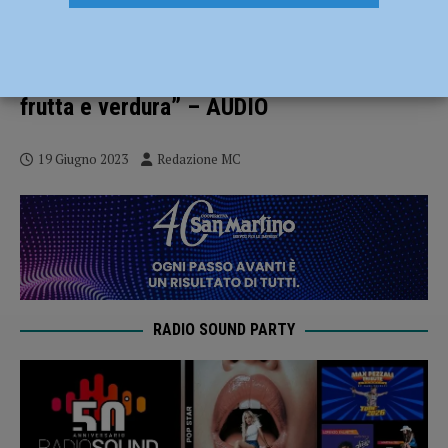
Settimana di caldo e afa a Piacenza,
l’importanza dell’alimentazione. Monica
Maj: “Evitiamo i cibi grassi puntando su
frutta e verdura” – AUDIO
19 Giugno 2023
Redazione MC
RADIO SOUND PARTY