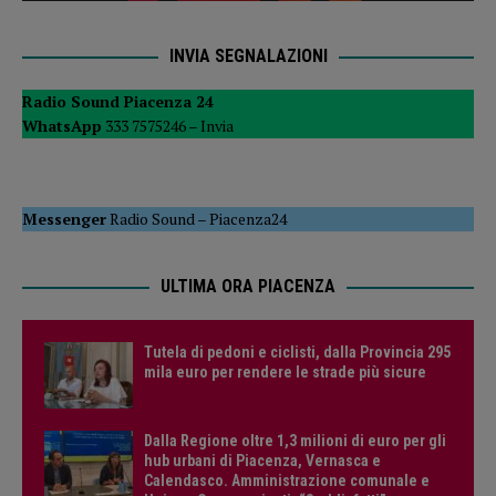
INVIA SEGNALAZIONI
Radio Sound Piacenza 24
WhatsApp
333 7575246 –
Invia
Messenger
Radio Sound
–
Piacenza24
ULTIMA ORA PIACENZA
Tutela di pedoni e ciclisti, dalla Provincia 295
mila euro per rendere le strade più sicure
Dalla Regione oltre 1,3 milioni di euro per gli
hub urbani di Piacenza, Vernasca e
Calendasco. Amministrazione comunale e