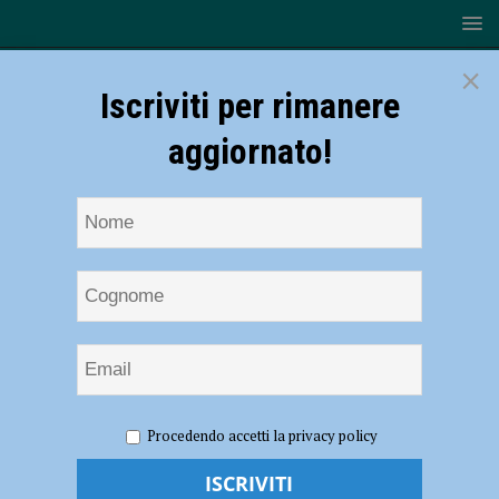
×
Iscriviti per rimanere
aggiornato!
HOME
NOTIZIE
ATTUALITÀ
Canile di
Procedendo accetti la privacy policy
Castellarquato, l’allarme dei volontari: “Struttura senza fondi da
diciannove mesi, siamo in crisi”