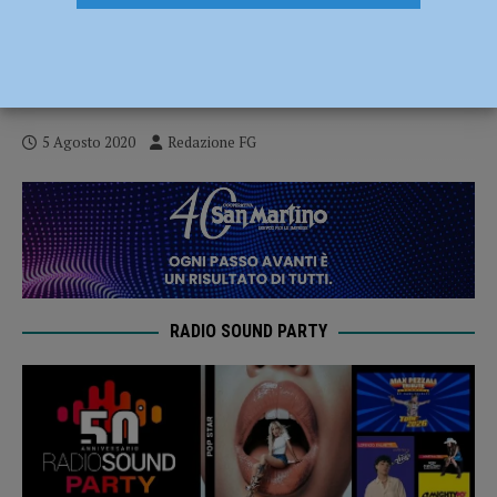
Canile di Castellarquato, l’allarme dei
volontari: “Struttura senza fondi da
diciannove mesi, siamo in crisi”
5 Agosto 2020
Redazione FG
RADIO SOUND PARTY