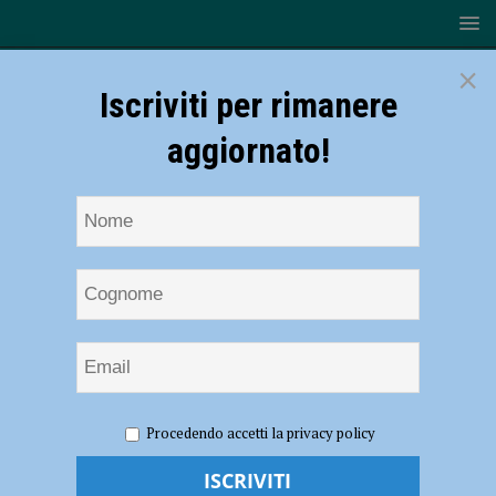
×
Iscriviti per rimanere
aggiornato!
HOME
NOTIZIE
ATTUALITÀ
Make up e messa in
Procedendo accetti la privacy policy
piega, le ospiti del centro diurno diventano modelle per un giorno
Make up e messa in piega, le ospiti del