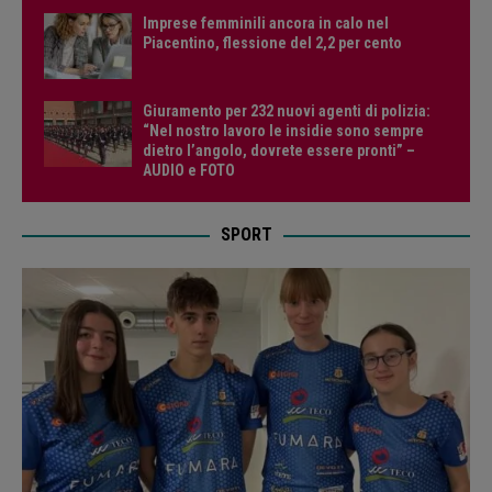
Imprese femminili ancora in calo nel
Piacentino, flessione del 2,2 per cento
Giuramento per 232 nuovi agenti di polizia:
“Nel nostro lavoro le insidie sono sempre
dietro l’angolo, dovrete essere pronti” –
AUDIO e FOTO
SPORT