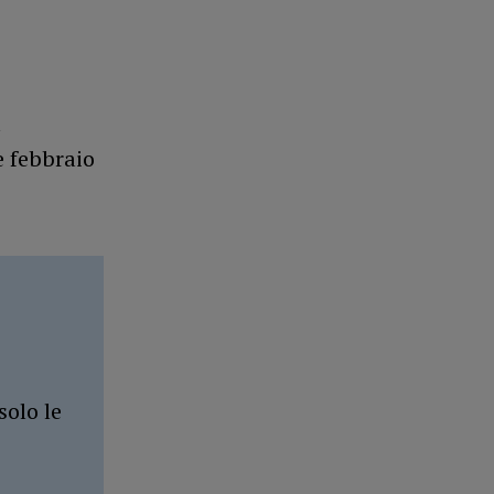
l
e febbraio
solo le