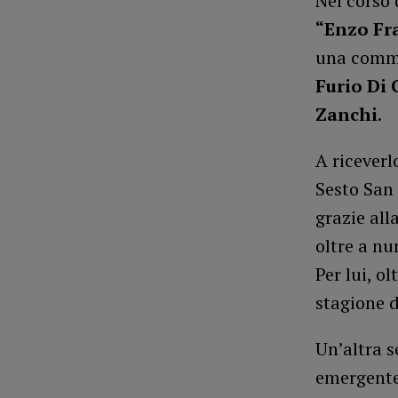
Nel corso 
“Enzo Fr
una commis
Furio Di 
Zanchi
.
A riceverl
Sesto San 
grazie all
oltre a nu
Per lui, o
stagione d
Un’altra s
emergente