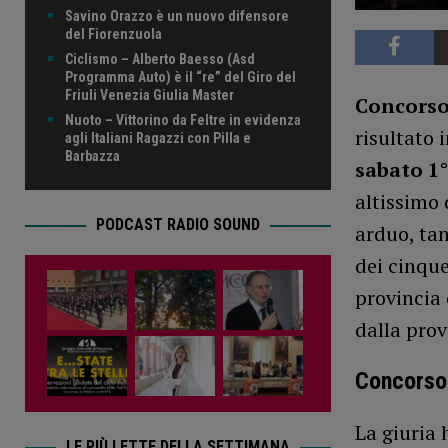
Savino Orazzo è un nuovo difensore
del Fiorenzuola
Ciclismo – Alberto Baesso (Asd
Programma Auto) è il “re” del Giro del
Friuli Venezia Giulia Master
Concorso
Nuoto – Vittorino da Feltre in evidenza
risultato 
agli Italiani Ragazzi con Pilla e
Barbazza
sabato 1°
altissimo 
PODCAST RADIO SOUND
arduo, tan
dei cinque
provincia
dalla prov
Concorso 
La giuria 
LE PIÙ LETTE DELLA SETTIMANA