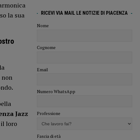
a armonica
RICEVI VIA MAIL LE NOTIZIE DI PIACENZA
so la sua
Nome
ostro
Cognome
la
Email
à non
ondo.
Numero WhatsApp
bella
cenza Jazz
Professione
l loro
Fascia di età