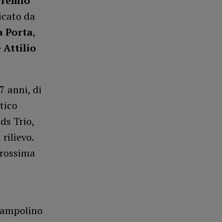
Premio
icato da
a Porta
,
e
Attilio
27 anni, di
tico
ds Trio,
rilievo.
prossima
rampolino