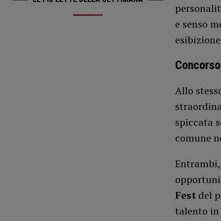
personalit
e senso me
esibizione
Concorso 
Allo stess
straordina
spiccata s
comune ne
Entrambi, 
opportunit
Fest
del p
talento in