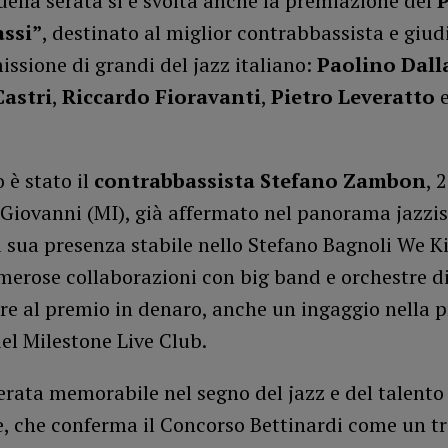
della serata si è svolta anche la premiazione del
assi”
, destinato al miglior contrabbassista e giud
sione di grandi del jazz italiano:
Paolino Dall
Castri
,
Riccardo Fioravanti
,
Pietro Leveratto
o è stato il
contrabbassista Stefano Zambon
, 
Giovanni (MI), già affermato nel panorama jazzis
a sua presenza stabile nello Stefano Bagnoli We Ki
merose collaborazioni con big band e orchestre di 
ltre al premio in denaro, anche un ingaggio nella 
el Milestone Live Club.
erata memorabile nel segno del jazz e del talento
, che conferma il Concorso Bettinardi come un t