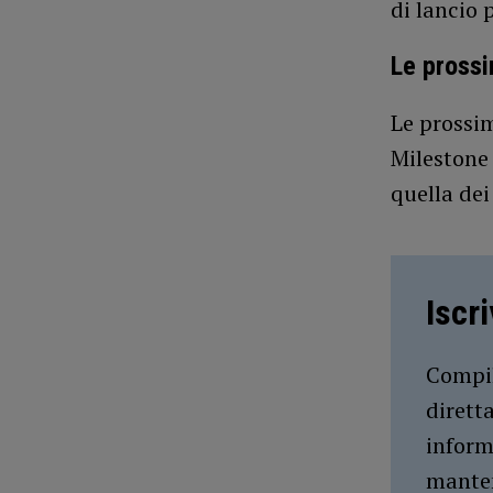
di lancio p
Le prossi
Le prossim
Milestone 
quella dei
Iscr
Compil
dirett
inform
manten