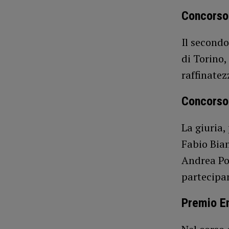
Concorso 
Il secondo
di Torino,
raffinatez
Concorso 
La giuria,
Fabio Bian
Andrea Poz
partecipa
Premio En