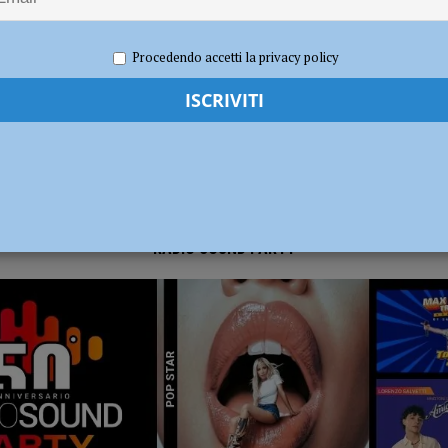
o 2025
Redazione
Attualità
,
Notizie
dI): “Verificare subito la situazione nella provincia di Piacenza”
POLITICA
Procedendo accetti la privacy policy
RADIO SOUND PARTY