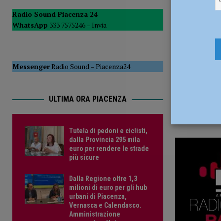
10 Febbrai
POLITICA
Radio Sound Piacenza 24
WhatsApp
333 7575246 –
Invia
[ 5 Agosto 2026 ]
Caldo estremo e asili nido, Tagliaferri (F
Messenger
Radio Sound
–
Piacenza24
ULTIMA ORA PIACENZA
Tutela di pedoni e ciclisti,
dalla Provincia 295 mila
euro per rendere le strade
più sicure
Dalla Regione oltre 1,3
milioni di euro per gli hub
urbani di Piacenza,
Vernasca e Calendasco.
Amministrazione