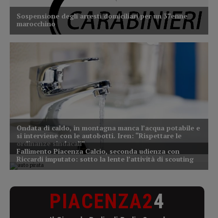
PIACENZA2
4