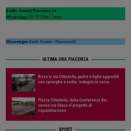
Radio Sound Piacenza 24
WhatsApp
333 7575246 –
Invia
Messenger
Radio Sound
–
Piacenza24
ULTIMA ORA PIACENZA
Rissa in via Cittadella, padre e figlio aggrediti
con spranghe e sedie: indagini in corso
Piazza Cittadella, dalla Conferenza dei
servizi via libera al progetto di
riqualificazione
SPORT