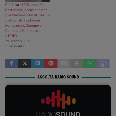
Celebrare i 900 anni della
Cattedrale, occasione per
promuovere il territorio: un
protocollo tra Diocesi,
Fondazione, Comune e
Camera di Commercio –
AUDIO
29 Ottobre 2021
In "Attualità"
ASCOLTA RADIO SOUND