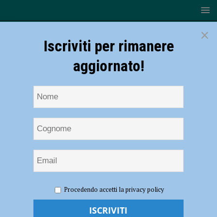
×
Iscriviti per rimanere
aggiornato!
HOME
NOTIZIE
ATTUALITÀ
Valorizzazione e
Procedendo accetti la privacy policy
conservazione della Cattedrale, sottoscritto il protocollo con tutte le
categorie economiche piacentine