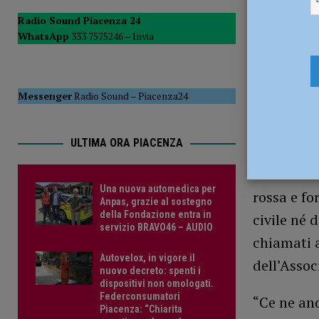
[ 16 Luglio 2026 ]
Tommaso Cabrini, portiere classe 2007, 
Radio Sound Piacenza 24
WhatsApp
333 7575246 –
Invia
18 Marzo 
Messenger
Radio Sound
–
Piacenza24
ULTIMA ORA PIACENZA
Elezioni d
Una nuova automedica per
rossa e fo
Anpas, grazie al sostegno
della Fondazione entra in
civile né 
servizio BRAVO46 – AUDIO
chiamati a
Autovelox, in vigore il
dell’Assoc
nuovo decreto: spenti i
dispositivi non omologati.
Federconsumatori
“Ce ne and
Piacenza: “Chiarita