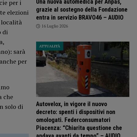
Una nuova automedica per Anpas,
ie per i
grazie al sostegno della Fondazione
te elezioni
entra in servizio BRAVO46 – AUDIO
 località
16 Luglio 2026
o di
a,
ATTUALITÀ
no): sarà
 anche per
iamo
a che
Autovelox, in vigore il nuovo
n solo di
decreto: spenti i dispositivi non
omologati. Federconsumatori
Piacenza: “Chiarita questione che
andava avanti da tempo” – AUDIO