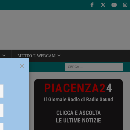
A
METEO E WEBCAM
×
PIACENZA2
4
prile, i
Il Giornale Radio di Radio Sound
 aprile,
CLICCA E ASCOLTA
estare
LE ULTIME NOTIZIE