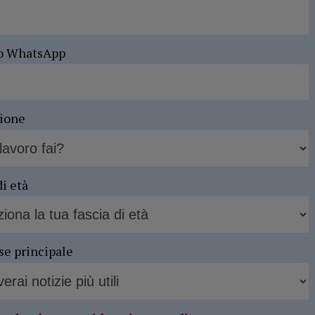
o WhatsApp
sione
di età
se principale