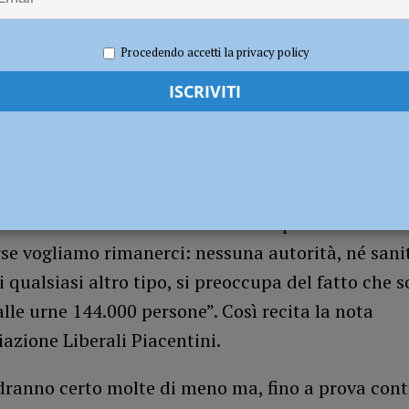
torna al Fiorenzuola
CALCIO
2021
Redazione FG
Attualità
Procedendo accetti la privacy policy
el consorzio di bonifica il 18 e 19 aprile. “Siamo i
rse vogliamo rimanerci: nessuna autorità, né sani
di qualsiasi altro tipo, si preoccupa del fatto che 
lle urne 144.000 persone”. Così recita la nota
iazione Liberali Piacentini.
ranno certo molte di meno ma, fino a prova contr