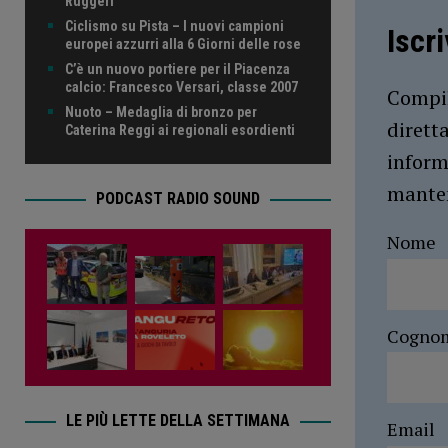
Ruggeri
Ciclismo su Pista – I nuovi campioni
Iscr
europei azzurri alla 6 Giorni delle rose
C’è un nuovo portiere per il Piacenza
calcio: Francesco Versari, classe 2007
Compil
Nuoto – Medaglia di bronzo per
dirett
Caterina Reggi ai regionali esordienti
inform
manten
PODCAST RADIO SOUND
Nome
Cogno
LE PIÙ LETTE DELLA SETTIMANA
Email