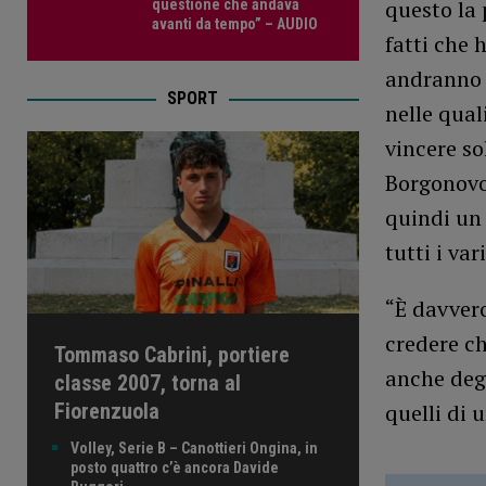
questo la 
questione che andava
avanti da tempo” – AUDIO
fatti che 
andranno a
SPORT
nelle qual
vincere so
Borgonovo,
quindi un 
tutti i va
“È davver
credere ch
Tommaso Cabrini, portiere
anche deg
classe 2007, torna al
Fiorenzuola
quelli di 
Volley, Serie B – Canottieri Ongina, in
posto quattro c’è ancora Davide