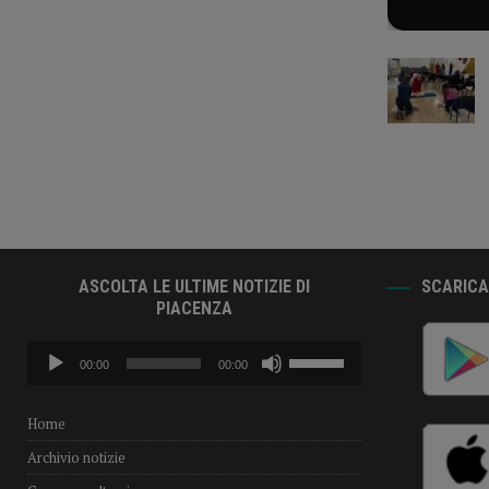
ASCOLTA LE ULTIME NOTIZIE DI
SCARICA 
PIACENZA
Audio
Usa
00:00
00:00
Player
i
tasti
freccia
Home
su/giù
Archivio notizie
per
aumentare