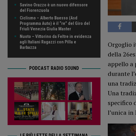
Savino Orazzo è un nuovo difensore
del Fiorenzuola
Ciclismo – Alberto Baesso (Asd
Programma Auto) è il “re” del Giro del
Friuli Venezia Giulia Master
Nuoto – Vittorino da Feltre in evidenza
agli Italiani Ragazzi con Pilla e
Orgoglio i
Barbazza
della 26e
appello a 
PODCAST RADIO SOUND
durante l’
una tradiz
Una tradi
specifico 
l’unica in
LE PIÙ LETTE DELLA SETTIMANA