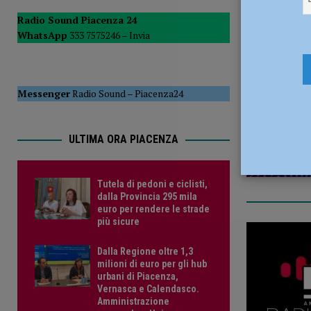
POLITICA
Radio Sound Piacenza 24
WhatsApp
333 7575246 –
Invia
[ 5 Agosto 2026 ]
Caldo estremo e asili nido, Tagliaferri (F
26 Settemb
Messenger
Radio Sound
–
Piacenza24
ULTIMA ORA PIACENZA
Tutela di pedoni e ciclisti,
dalla Provincia 295 mila
euro per rendere le strade
più sicure
Dalla Regione oltre 1,3
milioni di euro per gli hub
urbani di Piacenza,
Vernasca e Calendasco.
Amministrazione