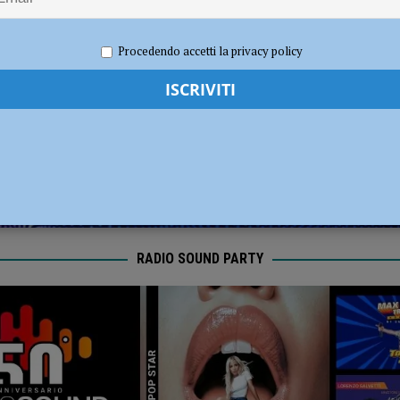
dI): “Verificare subito la situazione nella provincia di Piacenza”
POLITICA
re 2020
Redazione FG
Attualità
Procedendo accetti la privacy policy
RADIO SOUND PARTY