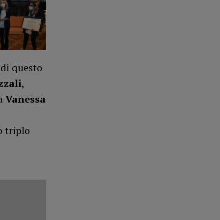
 di questo
zzali
,
ta
Vanessa
 triplo