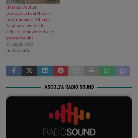
Il Genio Pontieri
protagonista di Noos, il
programma di Alberto
Angela: al centro la
delicata rimozione di due
grosse bombe
28 Luglio 2025
In "Attualità"
ASCOLTA RADIO SOUND