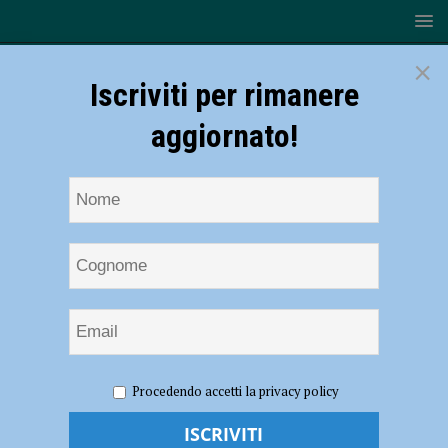
×
Iscriviti per rimanere
aggiornato!
HOME
NOTIZIE
ATTUALITÀ
Il Genio Pontieri a
Procedendo accetti la privacy policy
fianco dei bambini, una staffetta per sostenere la “Città della
Speranza” – FOTO