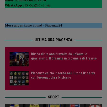
WhatsApp
333 7575246 –
Invia
Messenger
Radio Sound
–
Piacenza24
ULTIMA ORA PIACENZA
Bimbo di tre anni travolto da un’auto: è
gravissimo. Il dramma in provincia di Treviso
Piacenza calcio inserito nel Girone B: derby
con Fiorenzuola e Nibbiano
SPORT