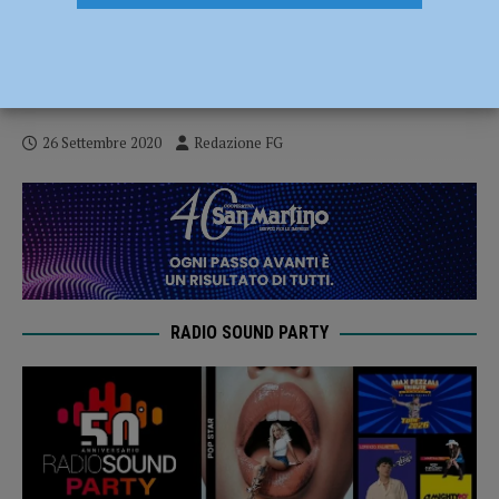
Il Genio Pontieri a fianco dei bambini, una
staffetta per sostenere la “Città della
Speranza” – FOTO
26 Settembre 2020
Redazione FG
RADIO SOUND PARTY