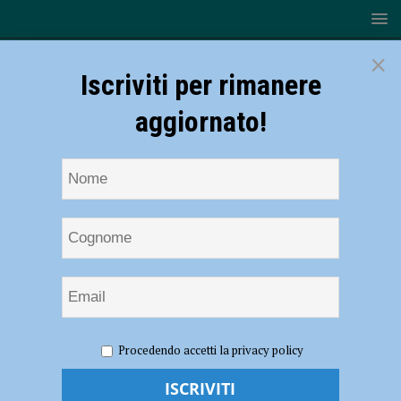
×
Iscriviti per rimanere
aggiornato!
HOME
NOTIZIE
ATTUALITÀ
“Da quindici anni la
Procedendo accetti la privacy policy
Coppa d’Oro valorizza il territorio”. Premiato anche Iginio Massari:
“Chi ama il proprio lavoro non conosce sacrificio” – AUDIO