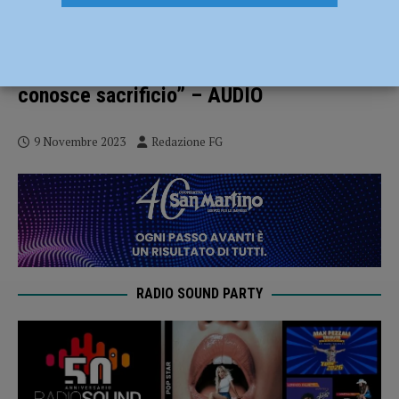
“Da quindici anni la Coppa d’Oro valorizza
il territorio”. Premiato anche Iginio
Massari: “Chi ama il proprio lavoro non
conosce sacrificio” – AUDIO
9 Novembre 2023
Redazione FG
RADIO SOUND PARTY