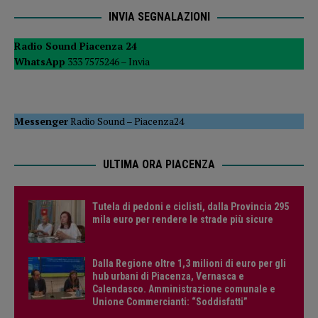
INVIA SEGNALAZIONI
Radio Sound Piacenza 24
WhatsApp
333 7575246 –
Invia
Messenger
Radio Sound
–
Piacenza24
ULTIMA ORA PIACENZA
Tutela di pedoni e ciclisti, dalla Provincia 295
mila euro per rendere le strade più sicure
Dalla Regione oltre 1,3 milioni di euro per gli
hub urbani di Piacenza, Vernasca e
Calendasco. Amministrazione comunale e
Unione Commercianti: “Soddisfatti”