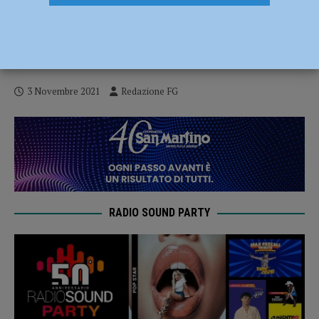
Nuova sede per la sezione piacentina di
CSV Emilia, in via Primo Maggio un luogo
di accoglienza e impegno sociale
3 Novembre 2021
Redazione FG
RADIO SOUND PARTY