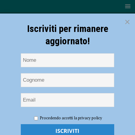
×
Iscriviti per rimanere
aggiornato!
HOME
NOTIZIE
ATTUALITÀ
Nuova sede per la
Procedendo accetti la privacy policy
sezione piacentina di CSV Emilia, in via Primo Maggio un luogo di
accoglienza e impegno sociale