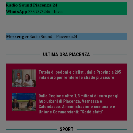
Radio Sound Piacenza 24
WhatsApp
333 7575246 –
Invia
Messenger
Radio Sound
–
Piacenza24
ULTIMA ORA PIACENZA
Tutela di pedoni e ciclisti, dalla Provincia 295
mila euro per rendere le strade più sicure
Dalla Regione oltre 1,3 milioni di euro per gli
hub urbani di Piacenza, Vernasca e
Calendasco. Amministrazione comunale e
Unione Commercianti: “Soddisfatti”
SPORT