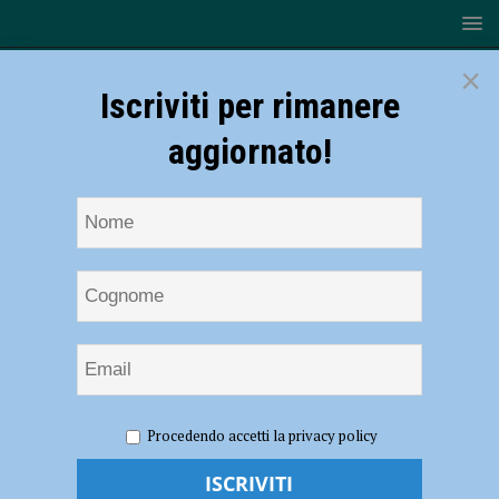
×
Iscriviti per rimanere
aggiornato!
HOME
NOTIZIE
Da lunedì 20 in via Giordani i lavori
Procedendo accetti la privacy policy
stradali di 2i Rete Gas
Da lunedì 20 in via Giordani i lavori