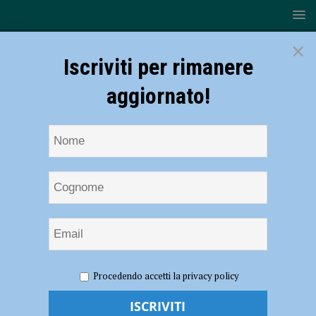
×
Iscriviti per rimanere
aggiornato!
HOME
NOTIZIE
POLITICA
De Micheli (Pd): “A
Procedendo accetti la privacy policy
fianco dei lavoratori de La Pizza +1, fondamentale restituire piena
dignità al lavoro”