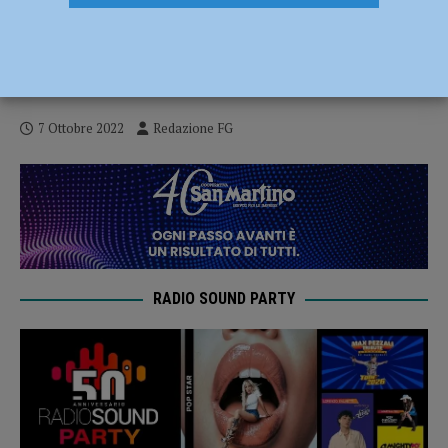
De Micheli (Pd): “A fianco dei lavoratori
de La Pizza +1, fondamentale restituire
piena dignità al lavoro”
7 Ottobre 2022
Redazione FG
RADIO SOUND PARTY