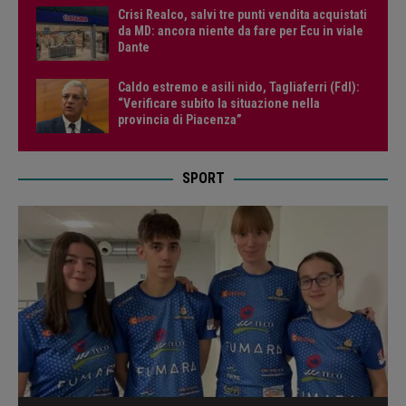
Crisi Realco, salvi tre punti vendita acquistati
da MD: ancora niente da fare per Ecu in viale
Dante
Caldo estremo e asili nido, Tagliaferri (FdI):
“Verificare subito la situazione nella
provincia di Piacenza”
SPORT