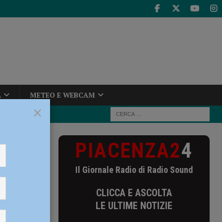
A
METEO E WEBCAM
×
PIACENZA2
4
iati due
Il Giornale Radio di Radio Sound
e
CLICCA E ASCOLTA
vo
LE ULTIME NOTIZIE