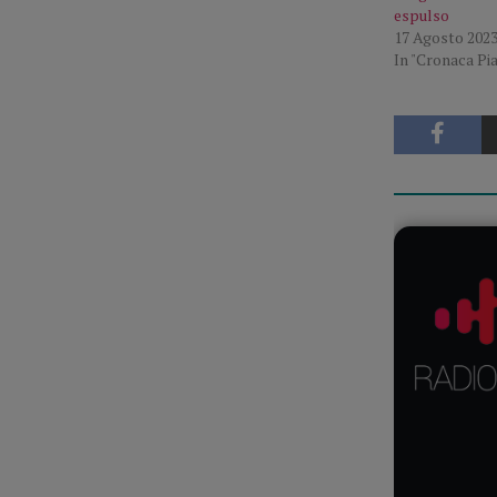
espulso
17 Agosto 202
In "Cronaca Pi