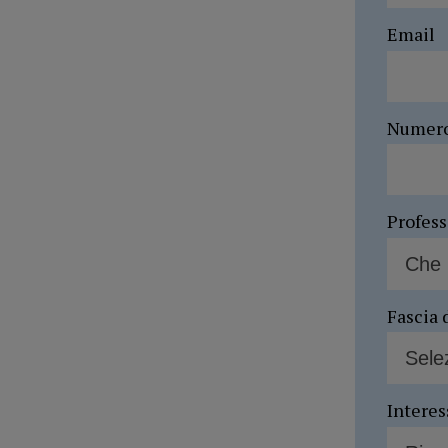
Email
Numer
Profes
Fascia 
Interes