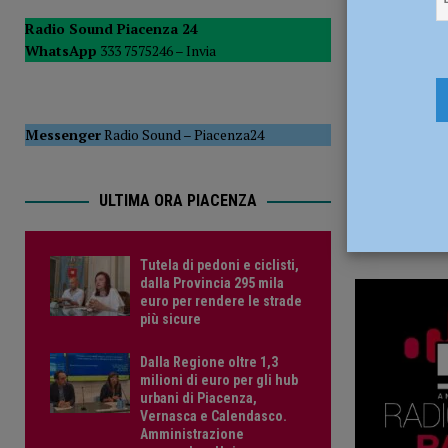
9 Febbraio
POLITICA
Radio Sound Piacenza 24
WhatsApp
333 7575246 –
Invia
[ 5 Agosto 2026 ]
Caldo estremo e asili nido, Tagliaferri (F
Messenger
Radio Sound
–
Piacenza24
ULTIMA ORA PIACENZA
Tutela di pedoni e ciclisti,
dalla Provincia 295 mila
euro per rendere le strade
più sicure
Dalla Regione oltre 1,3
milioni di euro per gli hub
urbani di Piacenza,
Vernasca e Calendasco.
Amministrazione