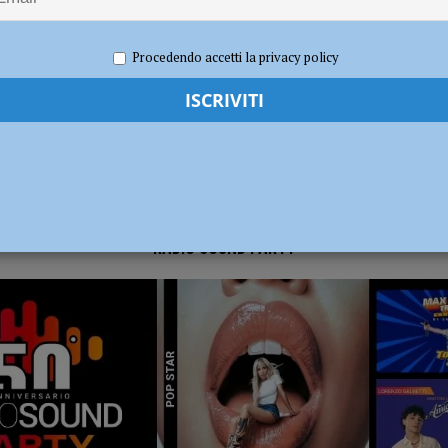
 2024
Redazione FG
Cronaca Piacenza
dI): “Verificare subito la situazione nella provincia di Piacenza”
POLITICA
Procedendo accetti la privacy policy
RADIO SOUND PARTY