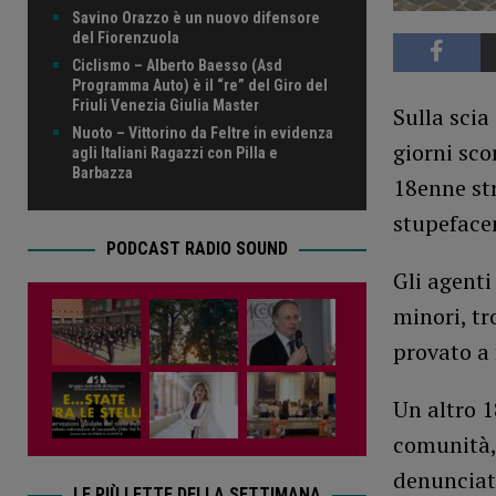
Savino Orazzo è un nuovo difensore
del Fiorenzuola
Ciclismo – Alberto Baesso (Asd
Programma Auto) è il “re” del Giro del
Friuli Venezia Giulia Master
Sulla scia
Nuoto – Vittorino da Feltre in evidenza
giorni sco
agli Italiani Ragazzi con Pilla e
Barbazza
18enne st
stupefacen
PODCAST RADIO SOUND
Gli agenti
minori, tr
provato a 
Un altro 1
comunità, 
denunciat
LE PIÙ LETTE DELLA SETTIMANA