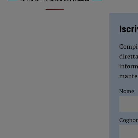
Iscr
Compil
dirett
inform
manten
Nome
Cogno