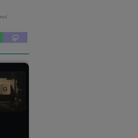
enza"