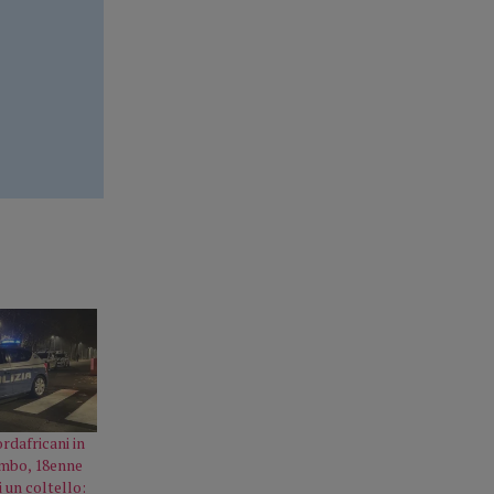
ordafricani in
ombo, 18enne
i un coltello: