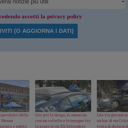
cedendo accetti la privacy policy
operatrice della
Lite per la droga, lo minaccia
Lite tra giovani n
 18enne
con un coltello e lo insegue tra
un bar di via Col
unciato e subito
la gente in via XX Settembre:
tenta di disfarsi d