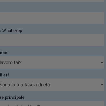
o WhatsApp
sione
di età
se principale