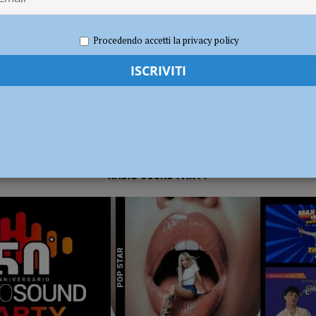
22
Redazione MC
Eventi a Piacenza
ia 295 mila euro per rendere le strade più sicure
ATTUALITÀ
Procedendo accetti la privacy policy
RADIO SOUND PARTY