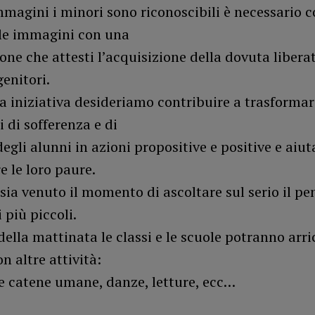
mmagini i minori sono riconoscibili è necessario 
lle immagini con una
one che attesti l’acquisizione della dovuta libera
genitori.
 iniziativa desideriamo contribuire a trasformar
 di sofferenza e di
egli alunni in azioni propositive e positive e aiuta
e le loro paure.
ia venuto il momento di ascoltare sul serio il pen
 più piccoli.
della mattinata le classi e le scuole potranno arri
n altre attività:
e catene umane, danze, letture, ecc…