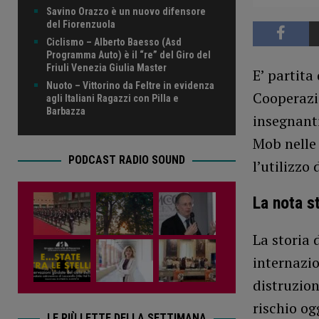
Savino Orazzo è un nuovo difensore
del Fiorenzuola
Ciclismo – Alberto Baesso (Asd
Programma Auto) è il “re” del Giro del
Friuli Venezia Giulia Master
E’ partita
Nuoto – Vittorino da Feltre in evidenza
Cooperazio
agli Italiani Ragazzi con Pilla e
Barbazza
insegnanti
Mob nelle 
PODCAST RADIO SOUND
l’utilizzo
La nota 
La storia 
internazio
distruzion
rischio og
LE PIÙ LETTE DELLA SETTIMANA