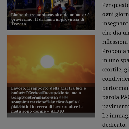
Per questo
ogni giorn
insegnanti
che dia un
riflession
Proponiamo
in uno sp
(cortile, 
condivide
performan
parola PAC
pavimento
Le immagin
dedicato.