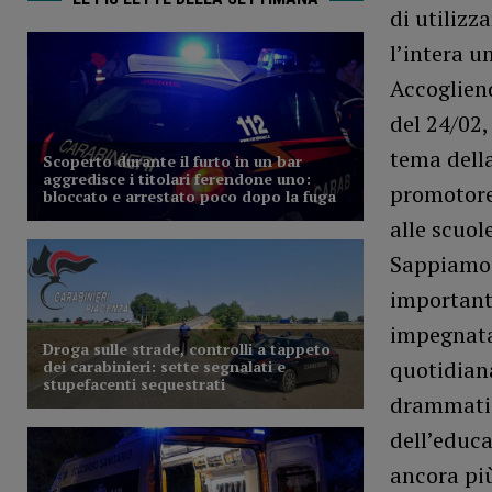
di utilizz
l’intera u
Accogliend
del 24/02, 
tema della
promotore
alle scuole
Sappiamo c
important
impegnata
quotidian
drammatic
dell’educa
ancora pi