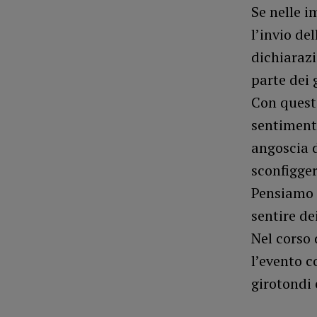
Se nelle i
l’invio de
dichiarazi
parte dei 
Con questa
sentimenti
angoscia d
sconfigger
Pensiamo s
sentire dei
Nel corso 
l’evento co
girotondi 