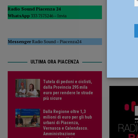
2 Aprile 20
del Consiglio
POLITICA
Radio Sound Piacenza 24
WhatsApp
333 7575246 –
Invia
[ 5 Agosto 2026 ]
Tutela di pedoni e ciclisti, dalla Provinc
Messenger
Radio Sound
–
Piacenza24
ULTIMA ORA PIACENZA
Tutela di pedoni e ciclisti,
dalla Provincia 295 mila
euro per rendere le strade
più sicure
Dalla Regione oltre 1,3
milioni di euro per gli hub
urbani di Piacenza,
Vernasca e Calendasco.
Amministrazione