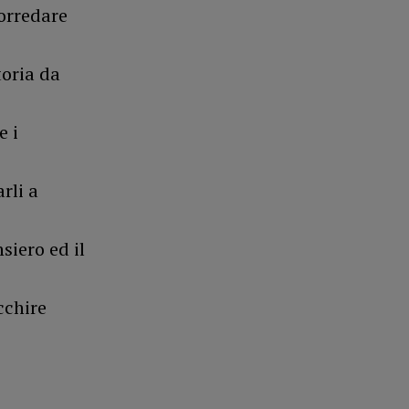
corredare
toria da
e i
rli a
siero ed il
cchire