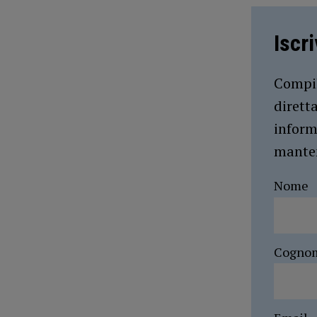
Iscr
Compil
dirett
inform
manten
Nome
Cogno