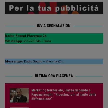
INVIA SEGNALAZIONI
Radio Sound Piacenza 24
WhatsApp
333 7575246 –
Invia
Messenger
Radio Sound
–
Piacenza24
ULTIMA ORA PIACENZA
Marketing territoriale, Fiazza risponde a
Papamarenghi: “Ricostruzioni al limite della
diffamazione”