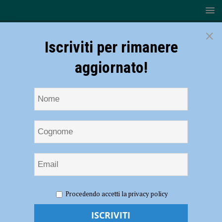
×
Iscriviti per rimanere
aggiornato!
HOME
NOTIZIE
ATTUALITÀ
Giornata del
Procedendo accetti la privacy policy
prematuro: soffici coccole da Cuore di Maglia e un percorso per i
genitori dei bimbi nati prima del termine. Farnese illuminato di viola