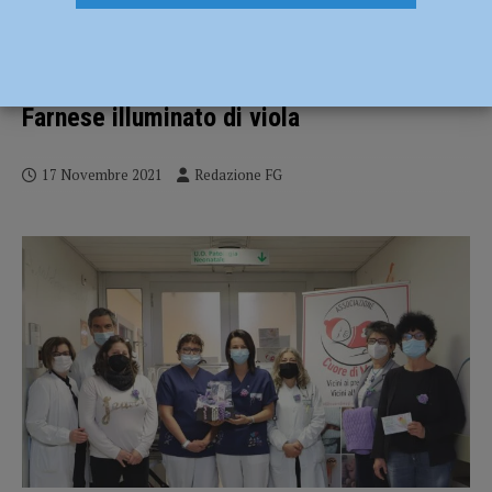
Giornata del prematuro: soffici coccole
da Cuore di Maglia e un percorso per i
genitori dei bimbi nati prima del termine.
Farnese illuminato di viola
17 Novembre 2021
Redazione FG