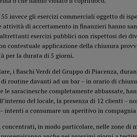
ina o che hanno violato il coprifuoco.
 55 invece gli esercizi commerciali oggetto di isp
e attività di accertamento in finanzieri hanno sa
 altrettanti esercizi pubblici non rispettosi dei div
on contestuale applicazione della chiusura provv
tà per la durata di 5 giorni.
lare, i Baschi Verdi del Gruppo di Piacenza, dura
di routine davanti ad un bar – in orario di chiusu
e le saracinesche completamente abbassate, ha
ll’interno del locale, la presenza di 12 clienti – n
 – intenti a consumare un aperitivo in compagnia
i, concentrati, in modo particolare, nelle zone di 
, proseguiranno anche nei prossimi giorni a test