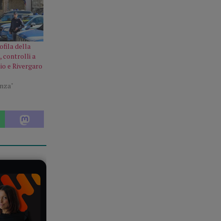
ofila della
, controlli a
io e Rivergaro
enza"