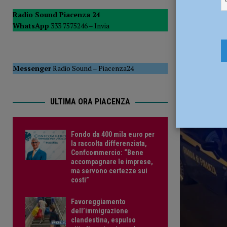
PIACENZA
Radio Sound Piacenza 24
WhatsApp
333 7575246 –
Invia
[ 15 Luglio 2026 ]
Sei ordigni della Seconda Guerra Mondia
26 Febbrai
VIDEO DELL’INTERVENTO
CRONACA PIACENZA
Messenger
Radio Sound
–
Piacenza24
ULTIMA ORA PIACENZA
Fondo da 400 mila euro per
la raccolta differenziata,
Confcommercio: “Bene
accompagnare le imprese,
ma servono certezze sui
costi”
Favoreggiamento
dell’immigrazione
clandestina, espulso