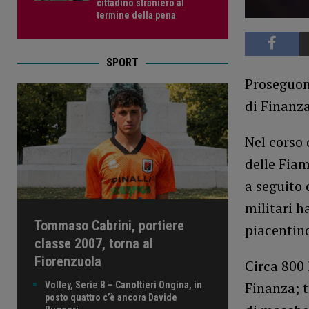
cittadino straniero al
termine della pena
SPORT
Proseguono
di Finanza
Nel corso 
delle Fiam
a seguito 
militari h
Tommaso Cabrini, portiere
piacentin
classe 2007, torna al
Fiorenzuola
Circa 800 
Finanza; t
Volley, Serie B – Canottieri Ongina, in
posto quattro c’è ancora Davide