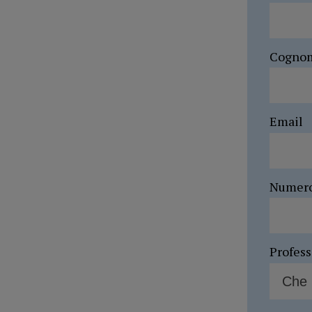
Cogno
Email
Numer
Profes