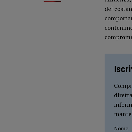
del costan
comportam
contenimen
compromett
Iscr
Compil
dirett
inform
manten
Nome