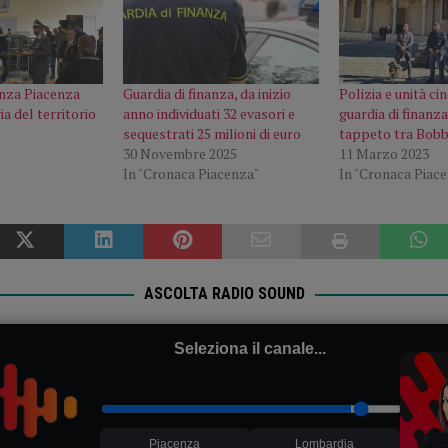
anza Piacenza
Guardia di finanza, da inizio
Polizia e unità cin
ia del territorio
anno individuati 32 evasori e
guardia di finanza
sequestrati 25 milioni di euro
tappeto tra Bobb
30 Novembre 2025
11 Marzo 2023
In "Cronaca Piacenza"
In "Cronaca Piac
ASCOLTA RADIO SOUND
Seleziona il canale...
Piacenza
Lombardia