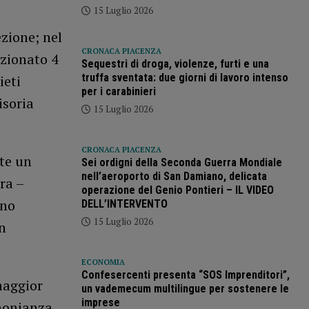
15 Luglio 2026
ezione; nel
CRONACA PIACENZA
nzionato 4
Sequestri di droga, violenze, furti e una
truffa sventata: due giorni di lavoro intenso
ieti
per i carabinieri
isoria
15 Luglio 2026
CRONACA PIACENZA
nte un
Sei ordigni della Seconda Guerra Mondiale
nell’aeroporto di San Damiano, delicata
ra –
operazione del Genio Pontieri – IL VIDEO
nno
DELL’INTERVENTO
15 Luglio 2026
on
ECONOMIA
Confesercenti presenta “SOS Imprenditori”,
maggior
un vademecum multilingue per sostenere le
imprese
imonianza