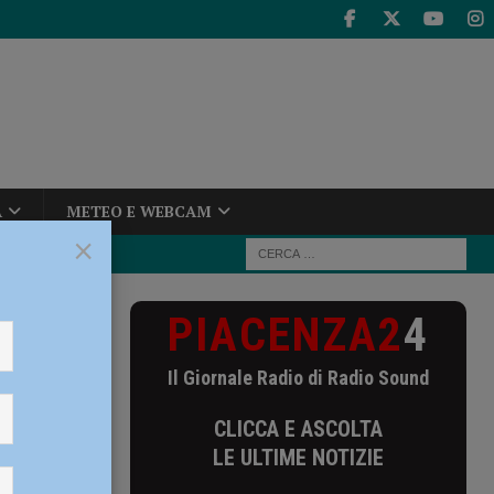
A
METEO E WEBCAM
×
PIACENZA2
4
dici clienti e
Il Giornale Radio di Radio Sound
enti e
CLICCA E ASCOLTA
 chiusi
LE ULTIME NOTIZIE