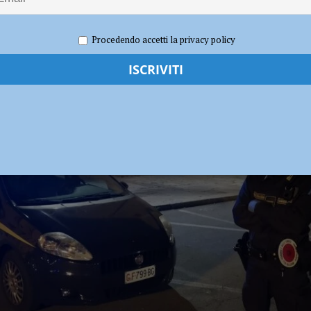
le nell’aeroporto di San Damiano, delicata operazione del Genio Pontieri – IL
o 2021
Redazione FG
Cronaca Piacenza
Procedendo accetti la privacy policy