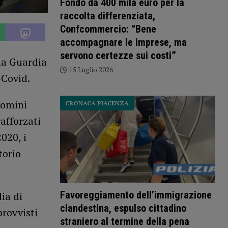
Fondo da 400 mila euro per la
raccolta differenziata,
Confcommercio: “Bene
accompagnare le imprese, ma
servono certezze sui costi”
lla Guardia
15 Luglio 2026
-Covid.
uomini
CRONACA PIACENZA
afforzati
020, i
torio
Favoreggiamento dell’immigrazione
ia di
clandestina, espulso cittadino
provvisti
straniero al termine della pena