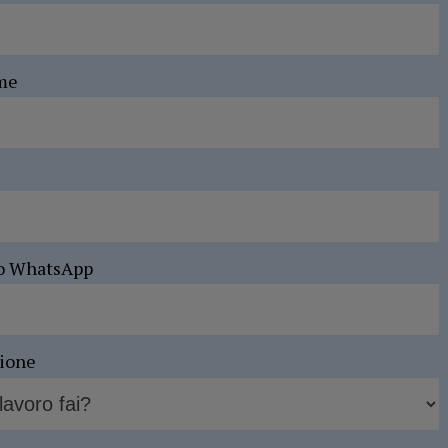
me
o WhatsApp
sione