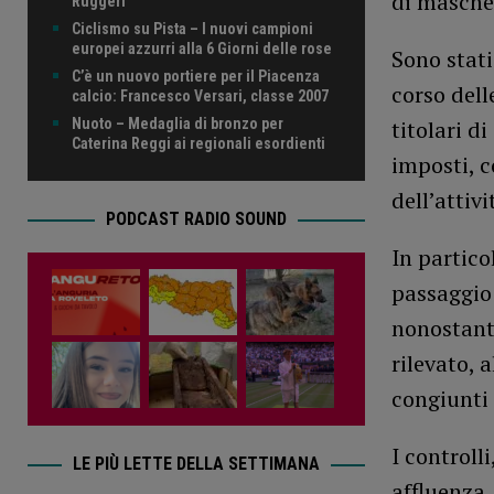
di mascher
Ruggeri
Ciclismo su Pista – I nuovi campioni
europei azzurri alla 6 Giorni delle rose
Sono stati
C’è un nuovo portiere per il Piacenza
corso dell
calcio: Francesco Versari, classe 2007
Nuoto – Medaglia di bronzo per
titolari di
Caterina Reggi ai regionali esordienti
imposti, c
dell’attivi
PODCAST RADIO SOUND
In partico
passaggio 
nonostant
rilevato, a
congiunti
I controll
LE PIÙ LETTE DELLA SETTIMANA
affluenza