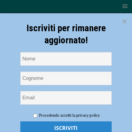
×
Iscriviti per rimanere
aggiornato!
HOME
NOTIZIE
ATTUALITÀ
Orientamento
Procedendo accetti la privacy policy
professionale, il Genio Pontieri incontra gli studenti del liceo Respighi
Orientamento professionale, il Genio