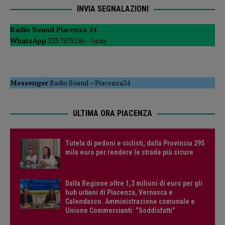
INVIA SEGNALAZIONI
Radio Sound Piacenza 24
WhatsApp
333 7575246 –
Invia
Messenger
Radio Sound
–
Piacenza24
ULTIMA ORA PIACENZA
Tutela di pedoni e ciclisti, dalla Provincia 295
mila euro per rendere le strade più sicure
Dalla Regione oltre 1,3 milioni di euro per gli
hub urbani di Piacenza, Vernasca e
Calendasco. Amministrazione comunale e
Unione Commercianti: “Soddisfatti”