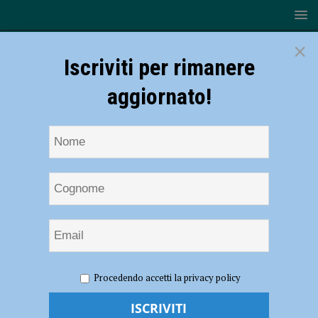
×
Iscriviti per rimanere
aggiornato!
HOME
NOTIZIE
CRONACA PIACENZA
Rami sulle
Procedendo accetti la privacy policy
auto, piante cadute e incidenti stradali. Luce e acqua a singhiozzo in
alcuni comuni, difficoltà alla circolazione ferroviaria – AUDIO e FOTO