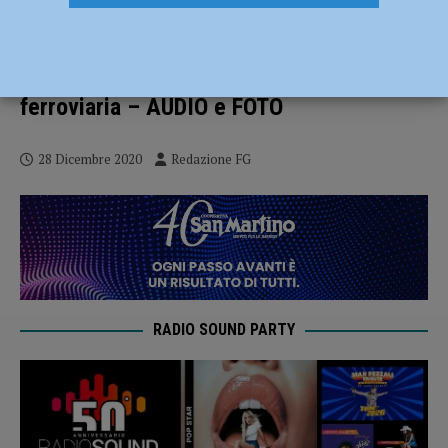
Rami sulle auto, piante cadute e incidenti
stradali. Luce e acqua a singhiozzo in
alcuni comuni, difficoltà alla circolazione
ferroviaria – AUDIO e FOTO
28 Dicembre 2020
Redazione FG
RADIO SOUND PARTY