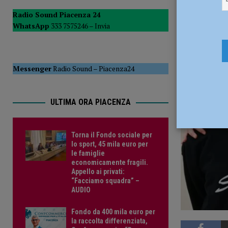
PIACENZA
Radio Sound Piacenza 24
WhatsApp
333 7575246 –
Invia
[ 15 Luglio 2026 ]
Sei ordigni della Seconda Guerra Mondia
VIDEO DELL’INTERVENTO
CRONACA PIACENZA
Messenger
Radio Sound
–
Piacenza24
ULTIMA ORA PIACENZA
Torna il Fondo sociale per
lo sport, 45 mila euro per
le famiglie
economicamente fragili.
Appello ai privati:
“Facciamo squadra” –
AUDIO
Fondo da 400 mila euro per
la raccolta differenziata,