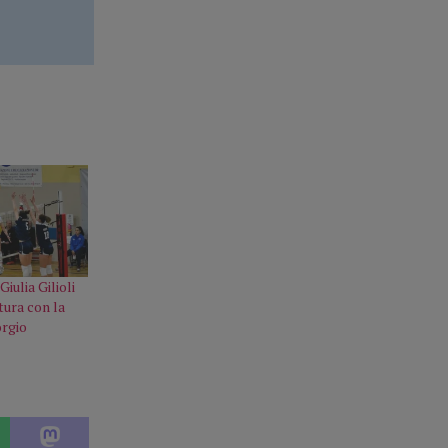
Giulia Gilioli
tura con la
orgio