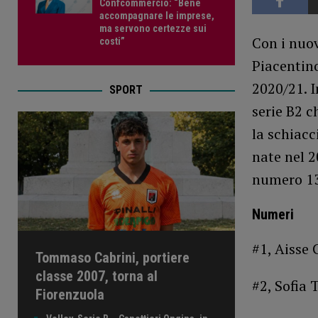
Confcommercio: “Bene
accompagnare le imprese,
ma servono certezze sui
Con i nuov
costi”
Piacentino
2020/21. I
SPORT
serie B2 c
la schiacc
nate nel 
numero 13.
Numeri
#1, Aisse 
Tommaso Cabrini, portiere
classe 2007, torna al
#2, Sofia 
Fiorenzuola