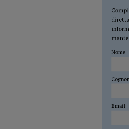
Compil
dirett
inform
manten
Nome
Cogno
Email