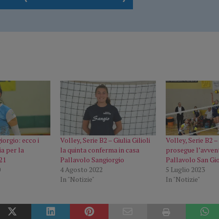
orgio: ecco i
Volley, Serie B2 – Giulia Gilioli
Volley, Serie B2 – 
a per la
la quinta conferma in casa
prosegue l’avven
21
Pallavolo Sangiorgio
Pallavolo San Gi
0
4 Agosto 2022
5 Luglio 2023
In "Notizie"
In "Notizie"