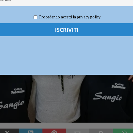
le nell’aeroporto di San Damiano, delicata operazione del Genio Pontieri – IL
Procedendo accetti la privacy policy