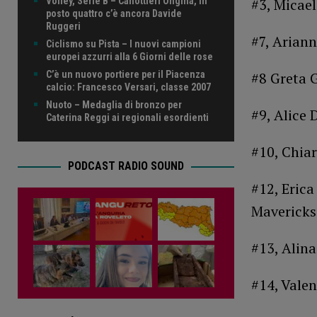
Volley, Serie B – Canottieri Ongina, in
#3, Micael
posto quattro c’è ancora Davide
Ruggeri
#7, Ariann
Ciclismo su Pista – I nuovi campioni
europei azzurri alla 6 Giorni delle rose
C’è un nuovo portiere per il Piacenza
#8 Greta G
calcio: Francesco Versari, classe 2007
Nuoto – Medaglia di bronzo per
#9, Alice 
Caterina Reggi ai regionali esordienti
#10, Chiar
PODCAST RADIO SOUND
#12, Erica
Mavericks
#13, Alina
#14, Valen