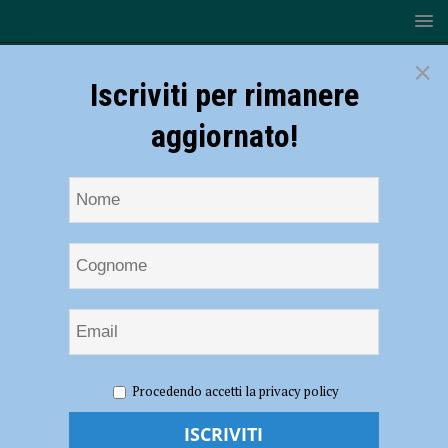
×
Iscriviti per rimanere
aggiornato!
HOME
NOTIZIE
Judo – Il gruppo Shiai Piacenza apre alle
Procedendo accetti la privacy policy
realtà sportive di Lotta e Grappling
Judo – Il gruppo Shiai Piacenza apre alle