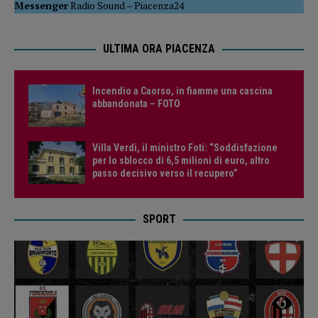
Messenger
Radio Sound
–
Piacenza24
ULTIMA ORA PIACENZA
Incendio a Caorso, in fiamme una cascina
abbandonata – FOTO
Villa Verdi, il ministro Foti: “Soddisfazione
per lo sblocco di 6,5 milioni di euro, altro
passo decisivo verso il recupero”
SPORT