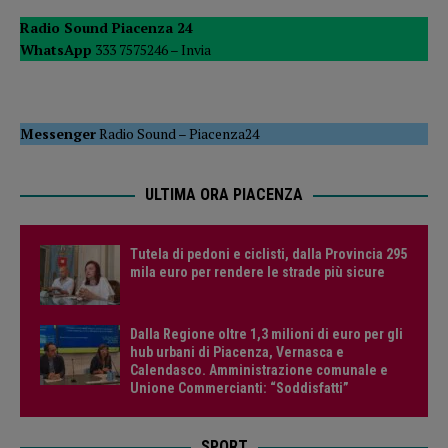
Radio Sound Piacenza 24
WhatsApp
333 7575246 –
Invia
Messenger
Radio Sound
–
Piacenza24
ULTIMA ORA PIACENZA
Tutela di pedoni e ciclisti, dalla Provincia 295
mila euro per rendere le strade più sicure
Dalla Regione oltre 1,3 milioni di euro per gli
hub urbani di Piacenza, Vernasca e
Calendasco. Amministrazione comunale e
Unione Commercianti: “Soddisfatti”
SPORT