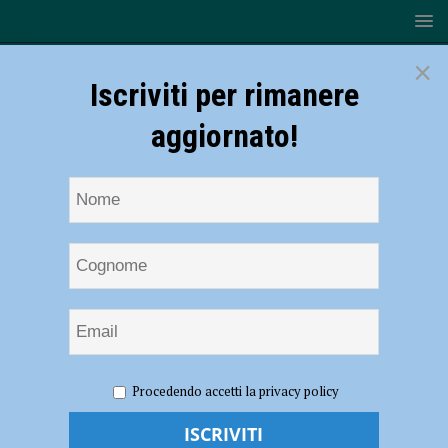
×
Iscriviti per rimanere
aggiornato!
HOME
NOTIZIE
EVENTI A PIACENZA
“La notte
Procedendo accetti la privacy policy
della fotografia”, il 7 maggio a Piacenza
“La notte della fotografia”, il 7 maggio a