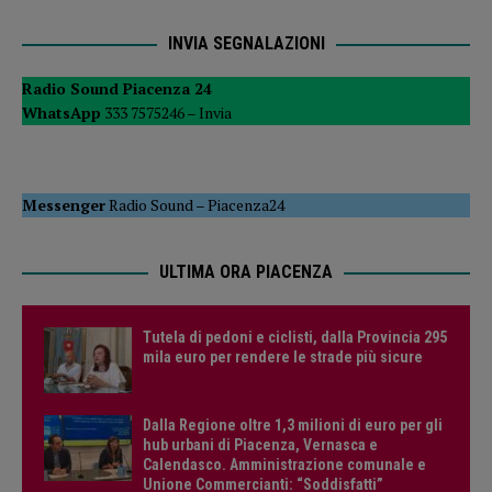
INVIA SEGNALAZIONI
Radio Sound Piacenza 24
WhatsApp
333 7575246 –
Invia
Messenger
Radio Sound
–
Piacenza24
ULTIMA ORA PIACENZA
Tutela di pedoni e ciclisti, dalla Provincia 295
mila euro per rendere le strade più sicure
Dalla Regione oltre 1,3 milioni di euro per gli
hub urbani di Piacenza, Vernasca e
Calendasco. Amministrazione comunale e
Unione Commercianti: “Soddisfatti”