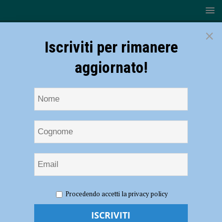
×
Iscriviti per rimanere
aggiornato!
HOME
NOTIZIE
SPORT
CALCIO
Fiorenzuola
Procedendo accetti la privacy policy
– Vianese 0-1: Bertetti beffa i rossoneri, ma l’azione del gol parte da
un fallo su Antenucci. Il vice allenatore Ravanetti: “Risultato bugiardo,
ma noi dobbiamo essere più cinici” – AUDIO