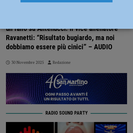
Fiorenzuola – Vianese 0-1: Bertetti beffa
i rossoneri, ma l’azione del gol parte da
un fallo su Antenucci. Il vice allenatore
Ravanetti: “Risultato bugiardo, ma noi
dobbiamo essere più cinici” – AUDIO
30 Novembre 2025
Redazione
RADIO SOUND PARTY