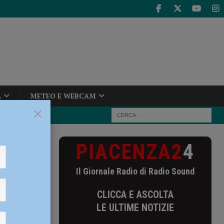
A
METEO E WEBCAM
×
PIACENZA2
4
asa, lui li
Il Giornale Radio di Radio Sound
 li
CLICCA E ASCOLTA
LE ULTIME NOTIZIE