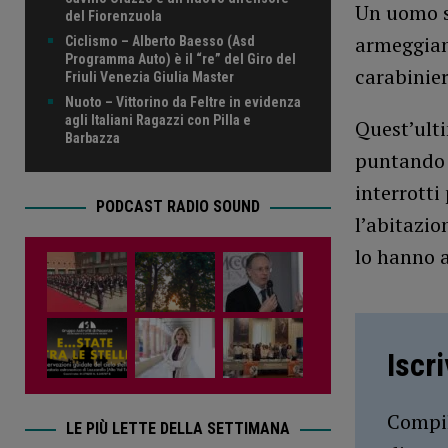
Un uomo si
del Fiorenzuola
armeggiand
Ciclismo – Alberto Baesso (Asd
Programma Auto) è il “re” del Giro del
carabinier
Friuli Venezia Giulia Master
Nuoto – Vittorino da Feltre in evidenza
agli Italiani Ragazzi con Pilla e
Quest’ulti
Barbazza
puntando u
interrotti
PODCAST RADIO SOUND
l’abitazio
lo hanno a
Iscr
Compil
LE PIÙ LETTE DELLA SETTIMANA