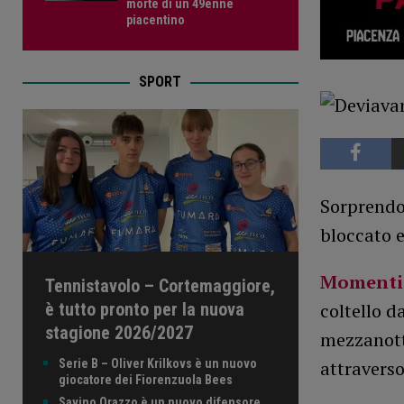
morte di un 49enne
piacentino
SPORT
Sorprendon
bloccato e
Momenti 
Tennistavolo – Cortemaggiore,
è tutto pronto per la nuova
coltello d
stagione 2026/2027
mezzanott
Serie B – Oliver Krilkovs è un nuovo
attraverso
giocatore dei Fiorenzuola Bees
Savino Orazzo è un nuovo difensore