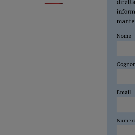
dirett
inform
manten
Nome
Cogno
Email
Numer