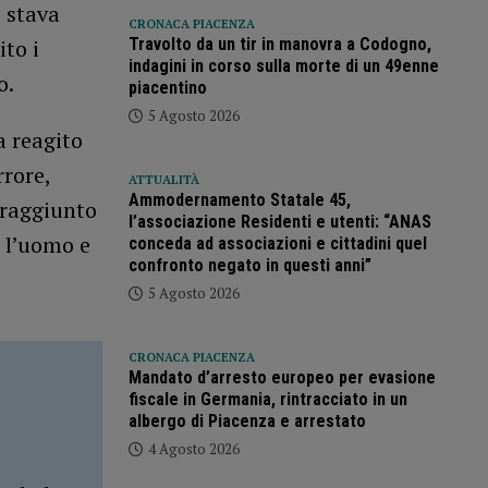
e stava
CRONACA PIACENZA
Travolto da un tir in manovra a Codogno,
to i
indagini in corso sulla morte di un 49enne
o.
piacentino
5 Agosto 2026
a reagito
rrore,
ATTUALITÀ
Ammodernamento Statale 45,
 raggiunto
l’associazione Residenti e utenti: “ANAS
o l’uomo e
conceda ad associazioni e cittadini quel
confronto negato in questi anni”
5 Agosto 2026
CRONACA PIACENZA
Mandato d’arresto europeo per evasione
fiscale in Germania, rintracciato in un
albergo di Piacenza e arrestato
4 Agosto 2026