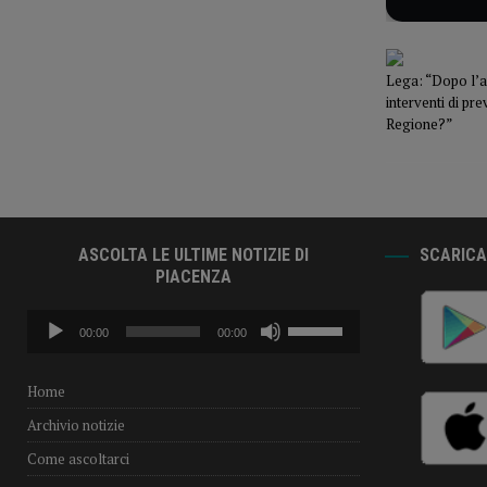
Lega: “Dopo l’a
interventi di p
Regione?”
ASCOLTA LE ULTIME NOTIZIE DI
SCARICA 
PIACENZA
Audio
Usa
00:00
00:00
Player
i
tasti
freccia
Home
su/giù
Archivio notizie
per
aumentare
Come ascoltarci
o