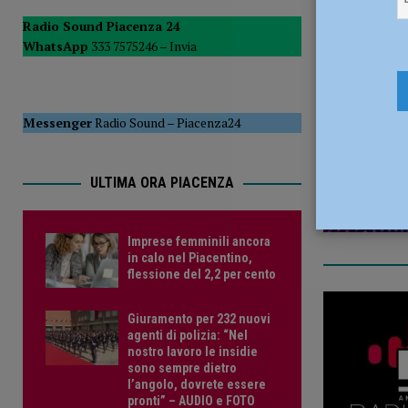
[ 5 Agosto 2026 ]
Savino Orazzo è un nuovo difensore de
Radio Sound Piacenza 24
WhatsApp
333 7575246 –
Invia
15 Dicembr
Messenger
Radio Sound
–
Piacenza24
ULTIMA ORA PIACENZA
Imprese femminili ancora
in calo nel Piacentino,
flessione del 2,2 per cento
Giuramento per 232 nuovi
agenti di polizia: “Nel
nostro lavoro le insidie
sono sempre dietro
l’angolo, dovrete essere
pronti” – AUDIO e FOTO