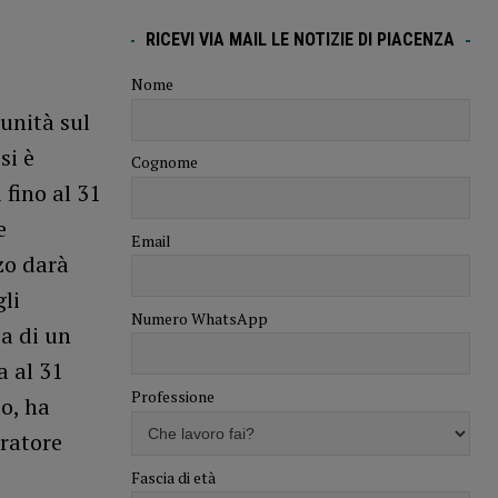
RICEVI VIA MAIL LE NOTIZIE DI PIACENZA
Nome
 unità sul
si è
Cognome
fino al 31
e
Email
zo darà
li
Numero WhatsApp
ca di un
a al 31
Professione
io, ha
oratore
Fascia di età