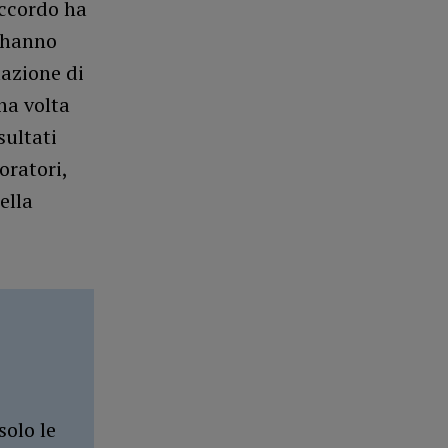
accordo ha
e hanno
azione di
na volta
sultati
oratori,
ella
solo le