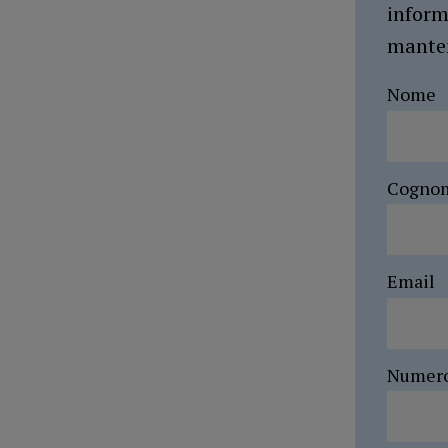
inform
manten
Nome
Cogno
Email
Numer