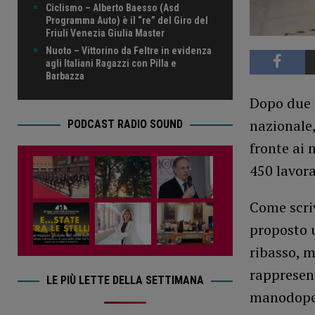
Ciclismo – Alberto Baesso (Asd
Programma Auto) è il “re” del Giro del
Friuli Venezia Giulia Master
Nuoto – Vittorino da Feltre in evidenza
agli Italiani Ragazzi con Pilla e
Barbazza
Dopo due m
nazionale,
PODCAST RADIO SOUND
fronte ai 
450 lavora
Come scriv
proposto 
ribasso, m
rappresent
LE PIÙ LETTE DELLA SETTIMANA
manodoper