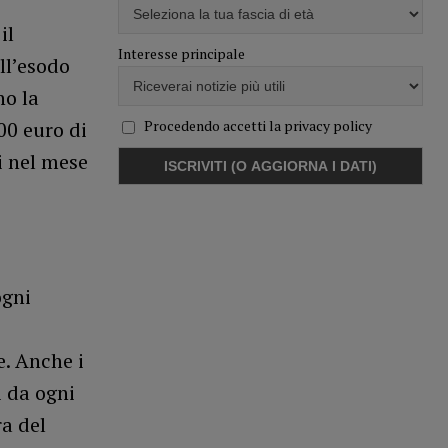
il
Interesse principale
ll’esodo
no la
Procedendo accetti la privacy policy
00 euro di
i nel mese
ogni
e. Anche i
i da ogni
ra del