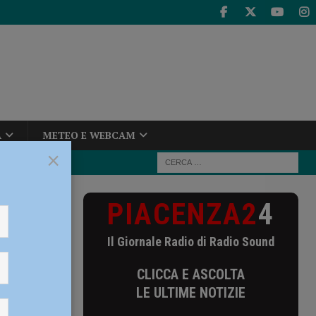
A
METEO E WEBCAM
×
PIACENZA2
4
do, lavoratori
Il Giornale Radio di Radio Sound
ordo,
CLICCA E ASCOLTA
no al 31
LE ULTIME NOTIZIE