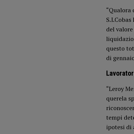
“Qualora d
S.I.Cobas 
del valore
liquidazio
questo tot
di gennaio
Lavorator
“Leroy Mer
querela sp
riconoscen
tempi det
ipotesi di