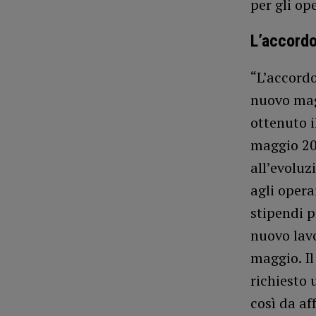
per gli ope
L’accord
“L’accordo
nuovo mag
ottenuto i
maggio 20
all’evoluz
agli opera
stipendi p
nuovo lav
maggio. Il
richiesto 
così da af