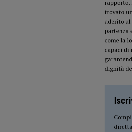
rapporto, 
trovato un
aderito a
partenza e
come la lo
capaci di 
garantendo
dignità de
Iscr
Compil
dirett