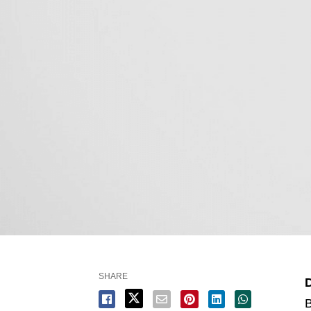
SHARE
D
B