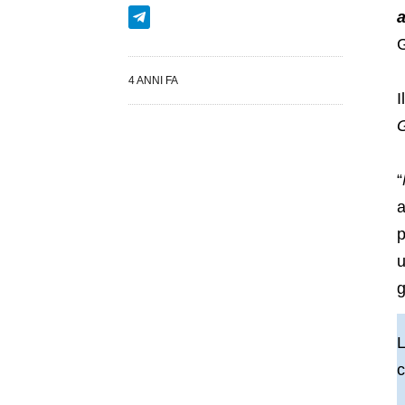
a
G
4 ANNI FA
I
G
“
a
p
u
g
L
c