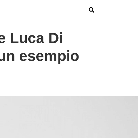
e Luca Di
Typ
o un esempio
you
sea
que
an
hit
ent