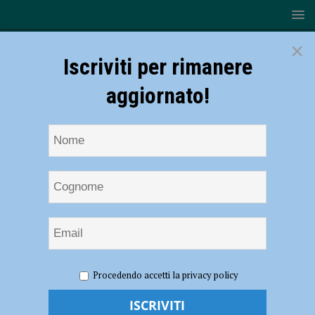
×
Iscriviti per rimanere
aggiornato!
HOME
NOTIZIE
CRONACA PIACENZA
Messa in
Procedendo accetti la privacy policy
suffragio del carabiniere Luca Di Pietra: “Ha dato la vita fornendo un
esempio che resterà nei cuori”