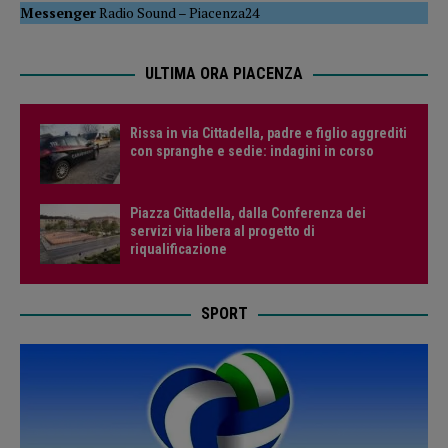
Messenger
Radio Sound
–
Piacenza24
ULTIMA ORA PIACENZA
Rissa in via Cittadella, padre e figlio aggrediti
con spranghe e sedie: indagini in corso
Piazza Cittadella, dalla Conferenza dei
servizi via libera al progetto di
riqualificazione
SPORT