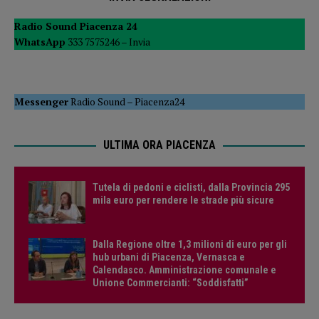
Radio Sound Piacenza 24
WhatsApp
333 7575246 –
Invia
Messenger
Radio Sound
–
Piacenza24
ULTIMA ORA PIACENZA
Tutela di pedoni e ciclisti, dalla Provincia 295
mila euro per rendere le strade più sicure
Dalla Regione oltre 1,3 milioni di euro per gli
hub urbani di Piacenza, Vernasca e
Calendasco. Amministrazione comunale e
Unione Commercianti: “Soddisfatti”