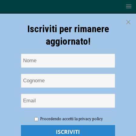
×
Iscriviti per rimanere
aggiornato!
HOME
NOTIZIE
POLITICA
Nuova giunta nel
Procedendo accetti la privacy policy
comune di Gossolengo, Fratelli d’Italia esce dalla coalizione: “D’ora in
poi mani libere sui prossimi provvedimenti”