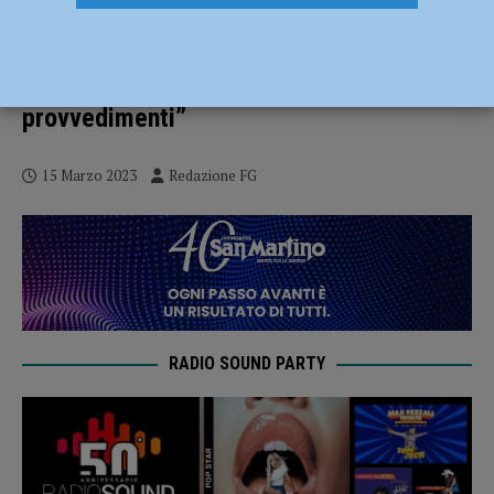
Nuova giunta nel comune di Gossolengo,
Fratelli d’Italia esce dalla coalizione:
“D’ora in poi mani libere sui prossimi
provvedimenti”
15 Marzo 2023
Redazione FG
RADIO SOUND PARTY