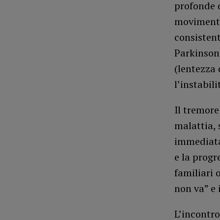
profonde d
movimenti
consistent
Parkinson 
(lentezza 
l’instabil
Il tremore
malattia, 
immediata
e la progr
familiari 
non va” e 
L’incontro 