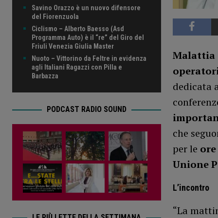
Savino Orazzo è un nuovo difensore
del Fiorenzuola
Ciclismo – Alberto Baesso (Asd
Programma Auto) è il “re” del Giro del
Friuli Venezia Giulia Master
Malattia 
Nuoto – Vittorino da Feltre in evidenza
agli Italiani Ragazzi con Pilla e
operatori
Barbazza
dedicata a
conferenze
PODCAST RADIO SOUND
importan
che seguo
per le
ore
Unione P
L’incontro
“La matti
LE PIÙ LETTE DELLA SETTIMANA