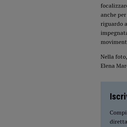
focalizzar
anche per 
riguardo a
impegnata 
movimento
Nella foto
Elena Mar
Iscr
Compil
dirett