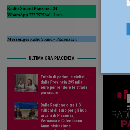
POLITICA
Radio Sound Piacenza 24
WhatsApp
333 7575246 –
Invia
[ 5 Agosto 2026 ]
Caldo estremo e asili nido, Tagliaferri (F
Messenger
Radio Sound
–
Piacenza24
ULTIMA ORA PIACENZA
Tutela di pedoni e ciclisti,
dalla Provincia 295 mila
euro per rendere le strade
più sicure
Dalla Regione oltre 1,3
milioni di euro per gli hub
urbani di Piacenza,
Vernasca e Calendasco.
Amministrazione