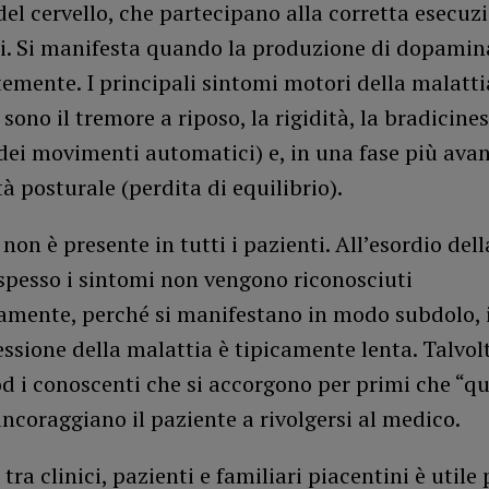
el cervello, che partecipano alla corretta esecuz
. Si manifesta quando la produzione di dopamin
emente. I principali sintomi motori della malatti
sono il tremore a riposo, la rigidità, la bradicines
dei movimenti automatici) e, in una fase più ava
ità posturale (perdita di equilibrio).
 non è presente in tutti i pazienti. All’esordio dell
spesso i sintomi non vengono riconosciuti
mente, perché si manifestano in modo subdolo, 
essione della malattia è tipicamente lenta. Talvol
od i conoscenti che si accorgono per primi che “q
incoraggiano il paziente a rivolgersi al medico.
tra clinici, pazienti e familiari piacentini è utile 