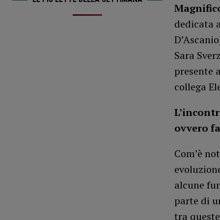
Magnific
dedicata a
D’Ascanio)
Sara Sverz
presente 
collega El
L’incontr
ovvero fa
Com’è not
evoluzion
alcune fun
parte di u
tra queste