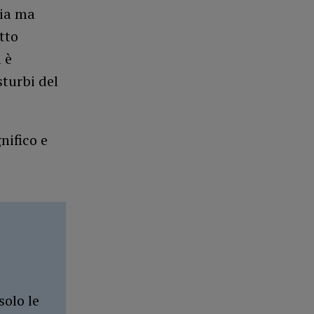
pia ma
tto
 è
sturbi del
nifico e
solo le