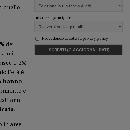
n quello
Interesse principale
Procedendo accetti la privacy policy
 % dei
 anni.
pisce 1-2%
o l’età è
za hanno
ferimento è
esti anni
icata
.
o in aree