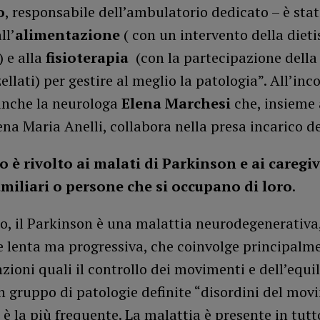
o
, responsabile dell’ambulatorio dedicato – è sta
ll’
alimentazione
( con un intervento della dieti
 e alla
fisioterapia
(con la partecipazione della 
ellati) per gestire al meglio la patologia”. All’inc
anche la neurologa
Elena Marchesi
che, insieme 
ena Maria Anelli, collabora nella presa incarico de
o è rivolto ai malati di Parkinson e ai caregiv
miliari o persone che si occupano di loro
.
o, il Parkinson è una malattia neurodegenerativa
e lenta ma progressiva, che coinvolge principalm
zioni quali il controllo dei movimenti e dell’equil
n gruppo di patologie definite “disordini del mov
 è la più frequente. La malattia è presente in tut