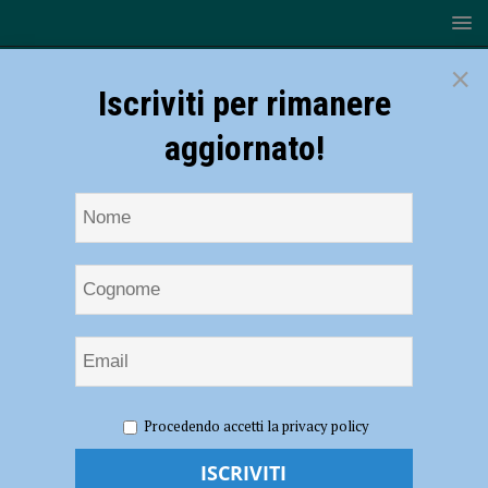
×
Iscriviti per rimanere
aggiornato!
HOME
NOTIZIE
Perdono l’orientamento tra i boschi
Procedendo accetti la privacy policy
immersi nel buio, localizzati attraverso il cellulare e salvati dai
carabinieri