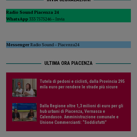
Radio Sound Piacenza 24
WhatsApp
333 7575246 –
Invia
Messenger
Radio Sound
–
Piacenza24
ULTIMA ORA PIACENZA
Tutela di pedoni e ciclisti, dalla Provincia 295
mila euro per rendere le strade più sicure
Dalla Regione oltre 1,3 milioni di euro per gli
hub urbani di Piacenza, Vernasca e
Calendasco. Amministrazione comunale e
Unione Commercianti: “Soddisfatti”