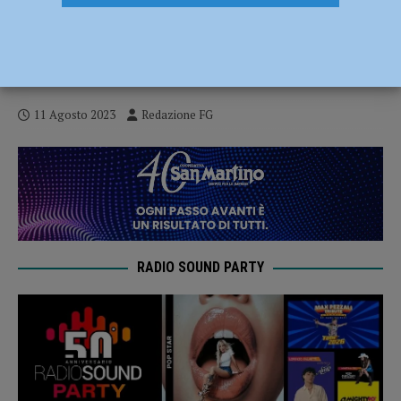
Perdono l’orientamento tra i boschi
immersi nel buio, localizzati attraverso il
cellulare e salvati dai carabinieri
11 Agosto 2023
Redazione FG
RADIO SOUND PARTY