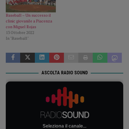
Baseball – Un successo il
clinic giovanile a Piacenza
con Miguel Rojas
13 Ottobre 2022
In "Baseball"
ASCOLTA RADIO SOUND
Seleziona il canale...