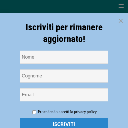
×
Iscriviti per rimanere
aggiornato!
HOME
NOTIZIE
SPORT
BASEBALL
Piacenza
Procedendo accetti la privacy policy
Baseball – Jesus Chacon torna a vestire la casacca biancorossa
Piacenza Baseball – Jesus Chacon torna a