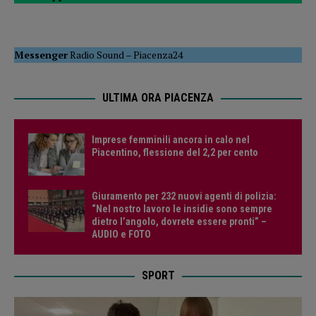
Messenger
Radio Sound
–
Piacenza24
ULTIMA ORA PIACENZA
Imprese femminili ancora in calo nel
Piacentino, flessione del 2,2 per cento
Giuramento per 232 nuovi agenti di polizia:
“Nel nostro lavoro le insidie sono sempre
dietro l’angolo, dovrete essere pronti” –
AUDIO e FOTO
SPORT