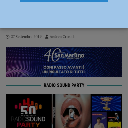
Piacenza, sabato sera al “Garilli” arriva il
Carpi. Cacia non convocato dopo la lite
con Gatti
27 Settembre 2019
Andrea Crosali
RADIO SOUND PARTY