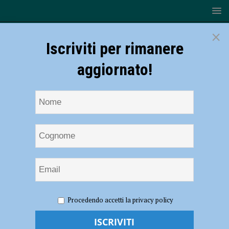
×
Iscriviti per rimanere
aggiornato!
HOME
NOTIZIE
SPORT
CALCIO
Piacenza,
Procedendo accetti la privacy policy
sabato sera al “Garilli” arriva il Carpi. Cacia non convocato dopo la lite
con Gatti