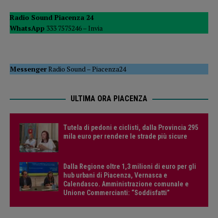
Radio Sound Piacenza 24
WhatsApp
333 7575246 –
Invia
Messenger
Radio Sound
–
Piacenza24
ULTIMA ORA PIACENZA
Tutela di pedoni e ciclisti, dalla Provincia 295
mila euro per rendere le strade più sicure
Dalla Regione oltre 1,3 milioni di euro per gli
hub urbani di Piacenza, Vernasca e
Calendasco. Amministrazione comunale e
Unione Commercianti: “Soddisfatti”