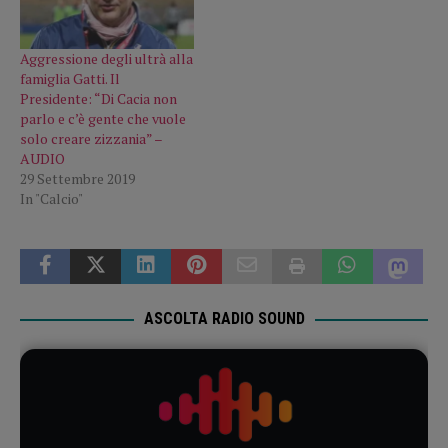
Aggressione degli ultrà alla
famiglia Gatti. Il
Presidente: “Di Cacia non
parlo e c’è gente che vuole
solo creare zizzania” –
AUDIO
29 Settembre 2019
In "Calcio"
ASCOLTA RADIO SOUND