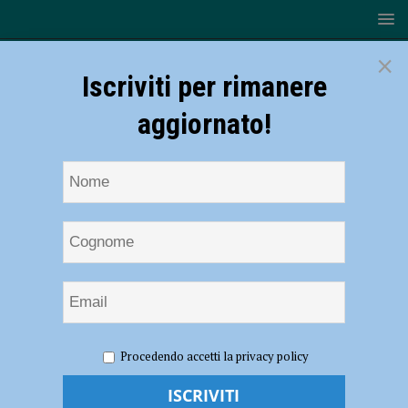
×
Iscriviti per rimanere
aggiornato!
HOME
NOTIZIE
ATTUALITÀ
Dall’Unione Europea
Procedendo accetti la privacy policy
stop a piatti e posate di plastica, l’associazione PlasticFree: “Soddisfatti
che il commercio di questi prodotti sia stato abolito” – AUDIO