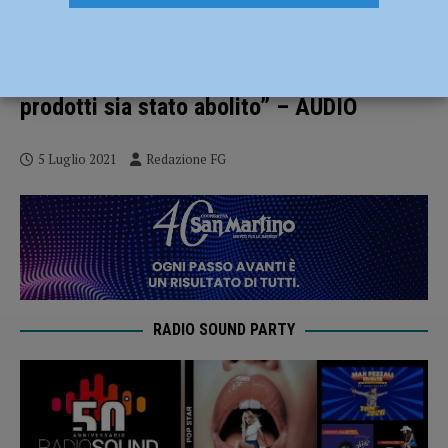
Dall’Unione Europea stop a piatti e posate
di plastica, l’associazione PlasticFree:
“Soddisfatti che il commercio di questi
prodotti sia stato abolito” – AUDIO
5 Luglio 2021
Redazione FG
RADIO SOUND PARTY