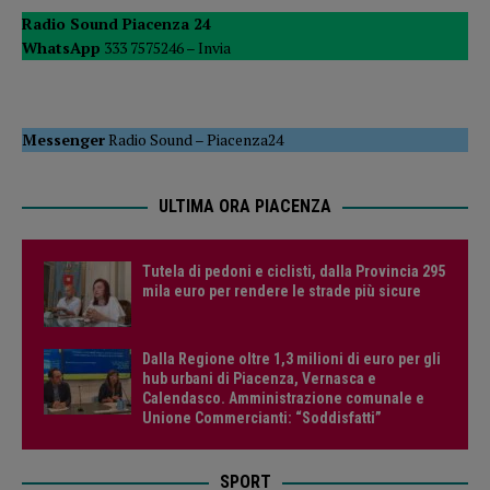
Radio Sound Piacenza 24
WhatsApp
333 7575246 –
Invia
Messenger
Radio Sound
–
Piacenza24
ULTIMA ORA PIACENZA
Tutela di pedoni e ciclisti, dalla Provincia 295
mila euro per rendere le strade più sicure
Dalla Regione oltre 1,3 milioni di euro per gli
hub urbani di Piacenza, Vernasca e
Calendasco. Amministrazione comunale e
Unione Commercianti: “Soddisfatti”
SPORT