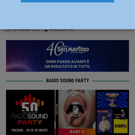
La piazza “Grande” o “De’ Cavalli”, storia
di come è cambiata dal XIII al XX secolo
14 Gennaio 2022
Redazione FG
RADIO SOUND PARTY