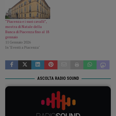
“Piacenza e i suoi cavalli”,
mostra di Natale della
Banca di Piacenza fino al 18
gennaio
11 Gennaio 2026
In "Eventi a Piacenza"
ASCOLTA RADIO SOUND