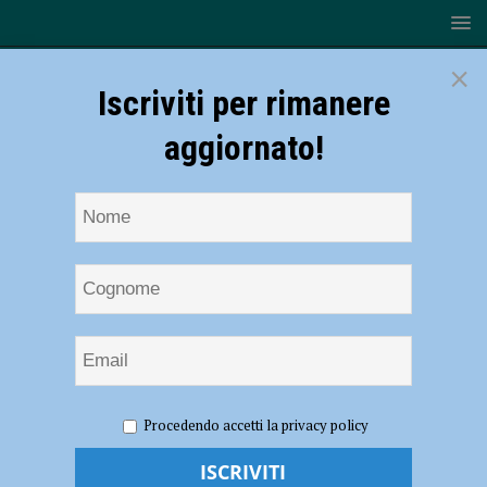
×
Iscriviti per rimanere
aggiornato!
HOME
NOTIZIE
EVENTI A PIACENZA
La piazza
Procedendo accetti la privacy policy
“Grande” o “De’ Cavalli”, storia di come è cambiata dal XIII al XX
secolo