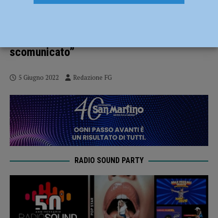
Pillon, Farina e Polledri: “Se non sei nel
perimetro del politicamente corretto sei
fuori dal consesso civile e sei
scomunicato”
5 Giugno 2022
Redazione FG
RADIO SOUND PARTY