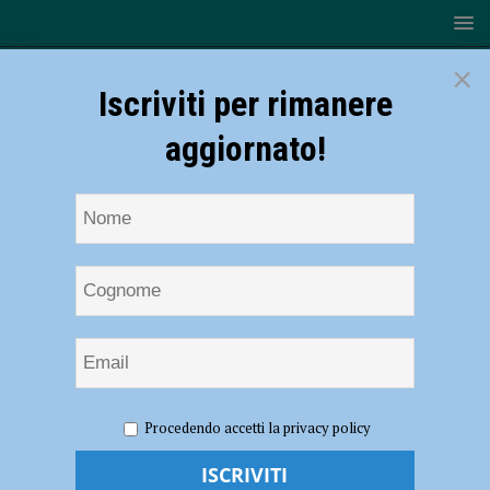
×
Iscriviti per rimanere
aggiornato!
HOME
NOTIZIE
POLITICA
Pillon, Farina e Polledri:
Procedendo accetti la privacy policy
“Se non sei nel perimetro del politicamente corretto sei fuori dal
consesso civile e sei scomunicato”