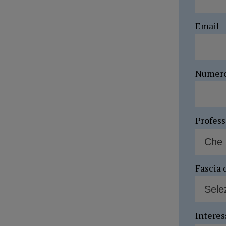
Email
Numer
Profes
Fascia 
Interes