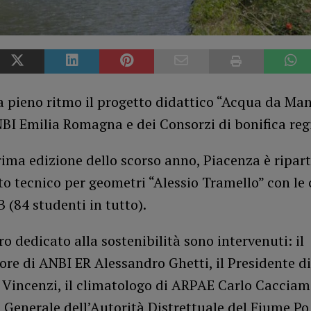
 pieno ritmo il progetto didattico “Acqua da Man
BI Emilia Romagna e dei Consorzi di bonifica regi
ima edizione dello scorso anno, Piacenza è ripart
uto tecnico per geometri “Alessio Tramello” con le 
B (84 studenti in tutto).
ro dedicato alla sostenibilità sono intervenuti: il
re di ANBI ER Alessandro Ghetti, il Presidente d
Vincenzi, il climatologo di ARPAE Carlo Cacciama
 Generale dell’Autorità Distrettuale del Fiume P