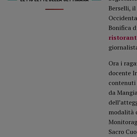
Berselli, i
Occidental
Bonifica d
ristorant
giornalist
Ora i raga
docente Ir
contenuti
da Mangiar
dell’atteg
modalità 
Monitoragg
Sacro Cuor