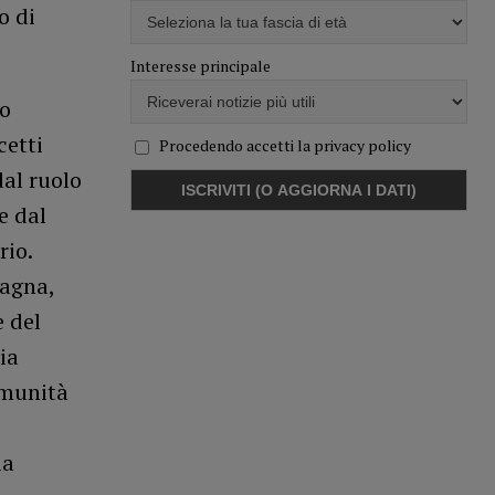
o di
Interesse principale
vo
cetti
Procedendo accetti la privacy policy
dal ruolo
e dal
rio.
magna,
e del
ia
omunità
ia