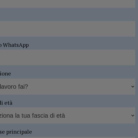
o WhatsApp
sione
di età
se principale