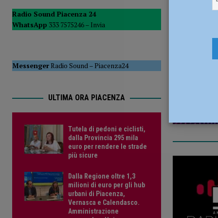
POLITICA
Radio Sound Piacenza 24
WhatsApp
333 7575246 –
Invia
[ 5 Agosto 2026 ]
Caldo estremo e asili nido, Tagliaferri (F
22 Febbrai
Messenger
Radio Sound
–
Piacenza24
ULTIMA ORA PIACENZA
Tutela di pedoni e ciclisti,
dalla Provincia 295 mila
euro per rendere le strade
più sicure
Dalla Regione oltre 1,3
milioni di euro per gli hub
urbani di Piacenza,
Vernasca e Calendasco.
Amministrazione