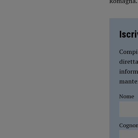
Romagna.
Iscr
Compil
dirett
inform
manten
Nome
Cogno