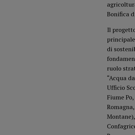
agricoltur
Bonifica d
Il proget
principale
di sosteni
fondamenta
ruolo stra
“Acqua da
Ufficio Sc
Fiume Po, 
Romagna, 
Montane),
Confagric