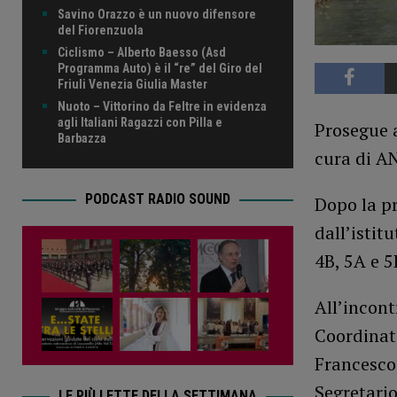
Savino Orazzo è un nuovo difensore
del Fiorenzuola
Ciclismo – Alberto Baesso (Asd
Programma Auto) è il “re” del Giro del
Friuli Venezia Giulia Master
Nuoto – Vittorino da Feltre in evidenza
agli Italiani Ragazzi con Pilla e
Prosegue a
Barbazza
cura di AN
PODCAST RADIO SOUND
Dopo la pr
dall’istit
4B, 5A e 5
All’incont
Coordinato
Francesco 
Segretario
LE PIÙ LETTE DELLA SETTIMANA