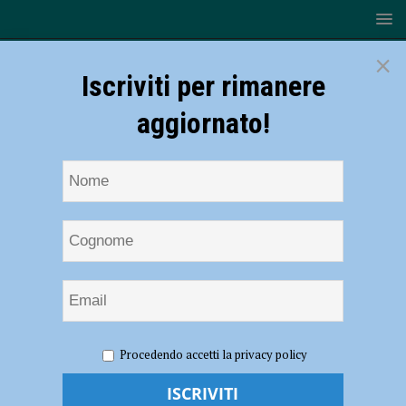
×
Iscriviti per rimanere
aggiornato!
HOME
NOTIZIE
ECONOMIA
Proprietà Fondiaria: “Il
Procedendo accetti la privacy policy
consorzio bonifica non giochi sull’equivoco”
Proprietà Fondiaria: “Il consorzio bonifica