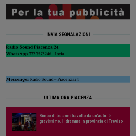
INVIA SEGNALAZIONI
Radio Sound Piacenza 24
WhatsApp
333 7575246 –
Invia
Messenger
Radio Sound
–
Piacenza24
ULTIMA ORA PIACENZA
Bimbo di tre anni travolto da un’auto: è
gravissimo. Il dramma in provincia di Treviso