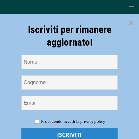
×
Iscriviti per rimanere
aggiornato!
HOME
NOTIZIE
CRONACA PIACENZA
Richiedenti
Procedendo accetti la privacy policy
asilo al lavoro nei campi in condizioni irregolari e di sfruttamento,
indagato mediatore culturale