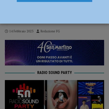
Richiedenti asilo al lavoro nei campi in
condizioni irregolari e di sfruttamento,
indagato mediatore culturale
14 Febbraio 2023
Redazione FG
RADIO SOUND PARTY