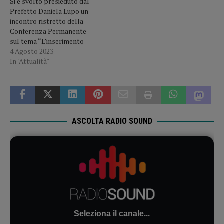
Si è svolto presieduto dal
Prefetto Daniela Lupo un
incontro ristretto della
Conferenza Permanente
sul tema “L’inserimento
lavorativo e l’inclusione
4 Agosto 2023
sociale dei richiedenti asilo
In "Attualità"
mediante l’accesso alle
opportunità di lavoro nel
settore agricolo”. Questo
l’obbiettivo che, su impulso
della Prefettura,
Associazioni datori di
ASCOLTA RADIO SOUND
categoria, OOSS, ITL,
Ufficio del Lavoro
perseguono…
Seleziona il canale...