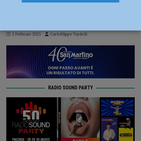
l’impresa: il Valorugby si impone per 35-
32
2 Febbraio 2025
Carlofilippo Vardelli
RADIO SOUND PARTY