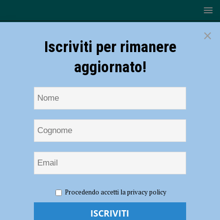
×
Iscriviti per rimanere
aggiornato!
HOME
NOTIZIE
Rugby – Al Mirabello i Lyons sfiorano
Procedendo accetti la privacy policy
l’impresa: il Valorugby si impone per 35-32
Rugby – Al Mirabello i Lyons sfiorano