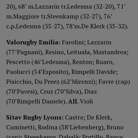
20), 68’ m.Lazzarin tr.Ledesma (32-20), 71’
m.Maggiore tr.Steenkamp (32-27), 76’
c.p.Ledesma (35-27), 78’m.De Klerk (35-32).
Valorugby Emilia:
Farolini; Lazzarin
(77’Pagnani), Resino, Leituala, Mastandrea;
Pescetto (46’Ledesma), Renton; Ruaro,
Paolucci (54’Esposito), Rimpelli Davide;
Pisicchio, Du Preez (62’Mirenzi); Favre (cap)
(70’Pavesi), Cruz (70’Silva), Diaz
(70’Rimpelli Daniele).
All.
Violi
Sitav Rugby Lyons:
Castro; De Klerk,
Cuminetti, Rodina (58’Liebenberg), Bruno
(cap); Steenkamp, Dabalà; Portillo, Bance