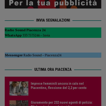
INVIA SEGNALAZIONI
Radio Sound Piacenza 24
WhatsApp
333 7575246 –
Invia
Messenger
Radio Sound
–
Piacenza24
ULTIMA ORA PIACENZA
Imprese femminili ancora in calo nel
Piacentino, flessione del 2,2 per cento
Giuramento per 232 nuovi agenti di polizia: