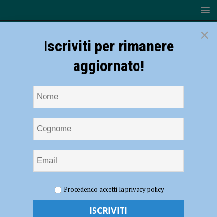
×
Iscriviti per rimanere
aggiornato!
HOME
NOTIZIE
SPORT
CALCIO
Punti di
Procedendo accetti la privacy policy
vista: “Rialzarsi dopo una caduta come questa non è facile”. L’analisi di
Amorini dopo Piacenza – Progresso – AUDIO