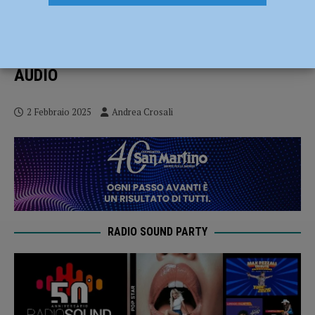
Punti di vista: “Rialzarsi dopo una caduta
come questa non è facile”. L’analisi di
Amorini dopo Piacenza – Progresso –
AUDIO
2 Febbraio 2025
Andrea Crosali
RADIO SOUND PARTY