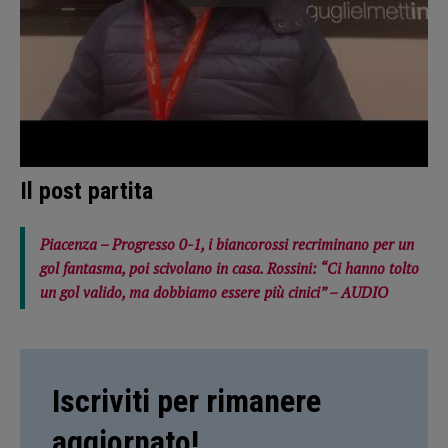
Il post partita
Piacenza – Progresso 0-1, i biancorossi recriminano per un
gol fantasma, poi scivolano in casa. Rossini: “Ci hanno tolto
un gol valido, ma dobbiamo essere più cinici” – AUDIO
Iscriviti per rimanere
aggiornato!